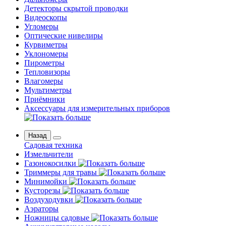
Детекторы скрытой проводки
Видеоскопы
Угломеры
Оптические нивелиры
Курвиметры
Уклономеры
Пирометры
Тепловизоры
Влагомеры
Мультиметры
Приёмники
Аксессуары для измерительных приборов
Назад
Садовая техника
Измельчители
Газонокосилки
Триммеры для травы
Минимойки
Кусторезы
Воздуходувки
Аэраторы
Ножницы садовые