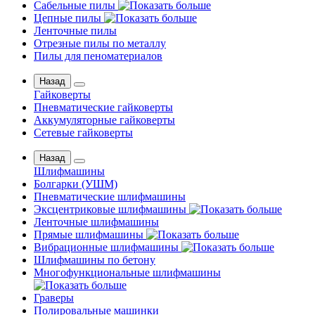
Сабельные пилы
Цепные пилы
Ленточные пилы
Отрезные пилы по металлу
Пилы для пеноматериалов
Назад
Гайковерты
Пневматические гайковерты
Аккумуляторные гайковерты
Сетевые гайковерты
Назад
Шлифмашины
Бoлгаpки (УШM)
Пневматические шлифмашины
Эксцентриковые шлифмашины
Ленточные шлифмашины
Прямые шлифмашины
Вибрационные шлифмашины
Шлифмашины по бетону
Многофункциональные шлифмашины
Граверы
Полировальные машинки