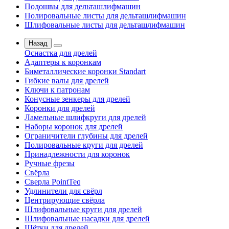
Подошвы для дельташлифмашин
Полировальные листы для дельташлифмашин
Шлифовальные листы для дельташлифмашин
Назад
Оснастка для дрелей
Адаптеры к коронкам
Биметаллические коронки Standart
Гибкие валы для дрелей
Ключи к патронам
Конусные зенкеры для дрелей
Коронки для дрелей
Ламельные шлифкруги для дрелей
Наборы коронок для дрелей
Ограничители глубины для дрелей
Полировальные круги для дрелей
Принадлежности для коронок
Ручные фрезы
Свёрла
Сверла PointTeq
Удлинители для свёрл
Центрирующие свёрла
Шлифовальные круги для дрелей
Шлифовальные насадки для дрелей
Щётки для дрелей