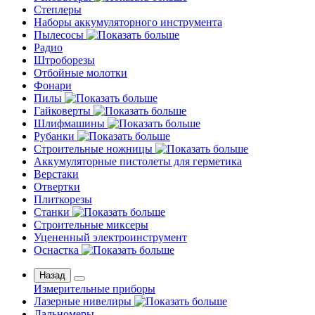
Степлеры
Наборы аккумуляторного инструмента
Пылесосы
Радио
Штроборезы
Отбойные молотки
Фонари
Пилы
Гайковерты
Шлифмашины
Рубанки
Строительные ножницы
Аккумуляторные пистолеты для герметика
Верстаки
Отвертки
Плиткорезы
Станки
Строительные миксеры
Уцененный электроинструмент
Оснастка
Назад
Измерительные приборы
Лазерные нивелиры
Дальномеры