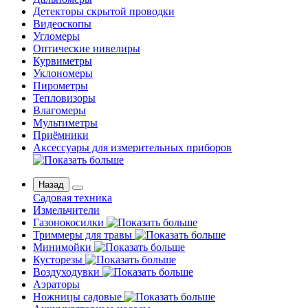
Детекторы скрытой проводки
Видеоскопы
Угломеры
Оптические нивелиры
Курвиметры
Уклономеры
Пирометры
Тепловизоры
Влагомеры
Мультиметры
Приёмники
Аксессуары для измерительных приборов
Назад
Садовая техника
Измельчители
Газонокосилки
Триммеры для травы
Минимойки
Кусторезы
Воздуходувки
Аэраторы
Ножницы садовые