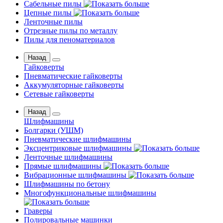
Сабельные пилы
Цепные пилы
Ленточные пилы
Отрезные пилы по металлу
Пилы для пеноматериалов
Назад
Гайковерты
Пневматические гайковерты
Аккумуляторные гайковерты
Сетевые гайковерты
Назад
Шлифмашины
Бoлгаpки (УШM)
Пневматические шлифмашины
Эксцентриковые шлифмашины
Ленточные шлифмашины
Прямые шлифмашины
Вибрационные шлифмашины
Шлифмашины по бетону
Многофункциональные шлифмашины
Граверы
Полировальные машинки