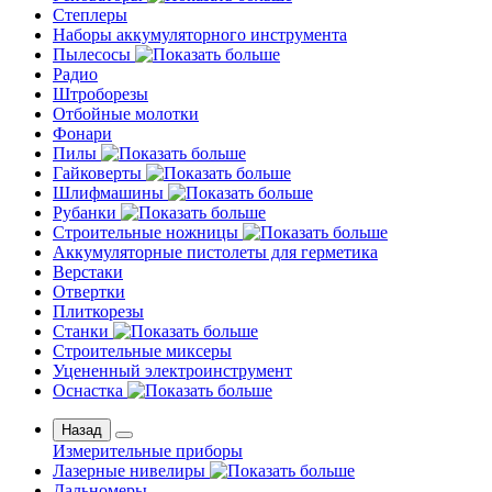
Степлеры
Наборы аккумуляторного инструмента
Пылесосы
Радио
Штроборезы
Отбойные молотки
Фонари
Пилы
Гайковерты
Шлифмашины
Рубанки
Строительные ножницы
Аккумуляторные пистолеты для герметика
Верстаки
Отвертки
Плиткорезы
Станки
Строительные миксеры
Уцененный электроинструмент
Оснастка
Назад
Измерительные приборы
Лазерные нивелиры
Дальномеры