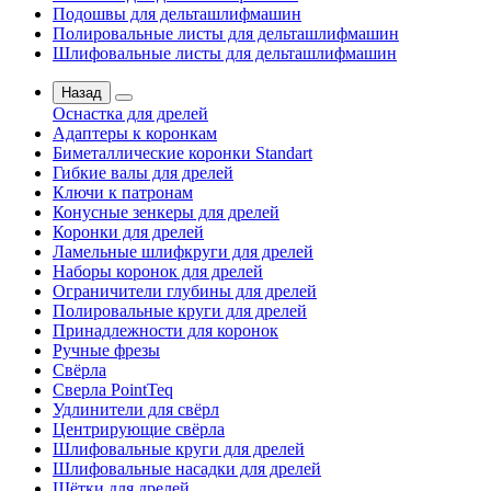
Подошвы для дельташлифмашин
Полировальные листы для дельташлифмашин
Шлифовальные листы для дельташлифмашин
Назад
Оснастка для дрелей
Адаптеры к коронкам
Биметаллические коронки Standart
Гибкие валы для дрелей
Ключи к патронам
Конусные зенкеры для дрелей
Коронки для дрелей
Ламельные шлифкруги для дрелей
Наборы коронок для дрелей
Ограничители глубины для дрелей
Полировальные круги для дрелей
Принадлежности для коронок
Ручные фрезы
Свёрла
Сверла PointTeq
Удлинители для свёрл
Центрирующие свёрла
Шлифовальные круги для дрелей
Шлифовальные насадки для дрелей
Щётки для дрелей