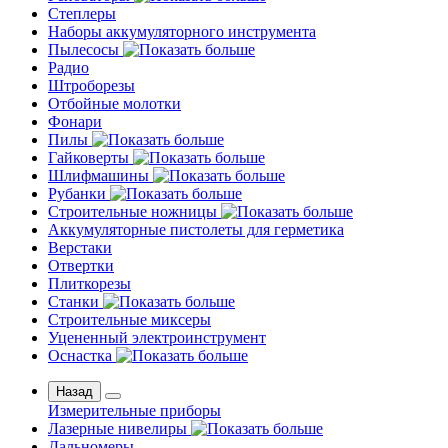
Степлеры
Наборы аккумуляторного инструмента
Пылесосы
Радио
Штроборезы
Отбойные молотки
Фонари
Пилы
Гайковерты
Шлифмашины
Рубанки
Строительные ножницы
Аккумуляторные пистолеты для герметика
Верстаки
Отвертки
Плиткорезы
Станки
Строительные миксеры
Уцененный электроинструмент
Оснастка
Назад
Измерительные приборы
Лазерные нивелиры
Дальномеры