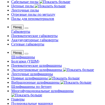
Сабельные пилы
Цепные пилы
Ленточные пилы
Отрезные пилы по металлу
Пилы для пеноматериалов
Назад
Гайковерты
Пневматические гайковерты
Аккумуляторные гайковерты
Сетевые гайковерты
Назад
Шлифмашины
Бoлгаpки (УШM)
Пневматические шлифмашины
Эксцентриковые шлифмашины
Ленточные шлифмашины
Прямые шлифмашины
Вибрационные шлифмашины
Шлифмашины по бетону
Многофункциональные шлифмашины
Граверы
Полировальные машинки