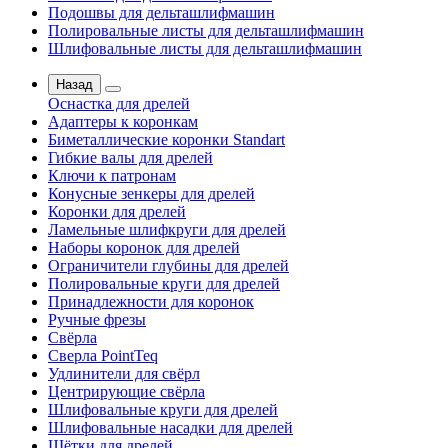
Подошвы для дельташлифмашин
Полировальные листы для дельташлифмашин
Шлифовальные листы для дельташлифмашин
Назад
Оснастка для дрелей
Адаптеры к коронкам
Биметаллические коронки Standart
Гибкие валы для дрелей
Ключи к патронам
Конусные зенкеры для дрелей
Коронки для дрелей
Ламельные шлифкруги для дрелей
Наборы коронок для дрелей
Ограничители глубины для дрелей
Полировальные круги для дрелей
Принадлежности для коронок
Ручные фрезы
Свёрла
Сверла PointTeq
Удлинители для свёрл
Центрирующие свёрла
Шлифовальные круги для дрелей
Шлифовальные насадки для дрелей
Щётки для дрелей