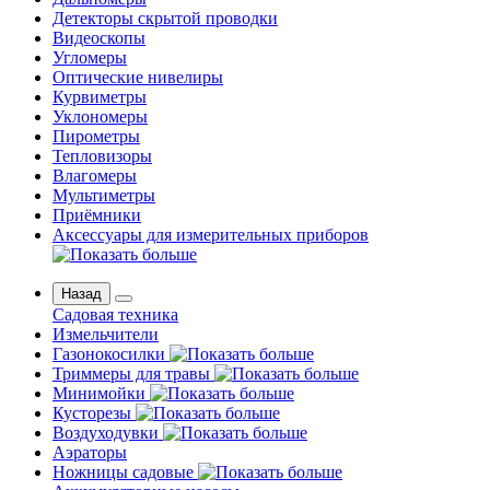
Детекторы скрытой проводки
Видеоскопы
Угломеры
Оптические нивелиры
Курвиметры
Уклономеры
Пирометры
Тепловизоры
Влагомеры
Мультиметры
Приёмники
Аксессуары для измерительных приборов
Назад
Садовая техника
Измельчители
Газонокосилки
Триммеры для травы
Минимойки
Кусторезы
Воздуходувки
Аэраторы
Ножницы садовые