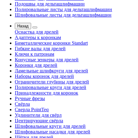
Подошвы для дельташлифмашин
Полировальные листы для дельташлифмашин
Шлифовальные листы для дельташлифмашин
Назад
Оснастка для дрелей
Адаптеры к коронкам
Биметаллические коронки Standart
Гибкие валы для дрелей
Ключи к патронам
Конусные зенкеры для дрелей
Коронки для дрелей
Ламельные шлифкруги для дрелей
Наборы коронок для дрелей
Ограничители глубины для дрелей
Полировальные круги для дрелей
Принадлежности для коронок
Ручные фрезы
Свёрла
Сверла PointTeq
Удлинители для свёрл
Центрирующие свёрла
Шлифовальные круги для дрелей
Шлифовальные насадки для дрелей
Щётки для дрелей