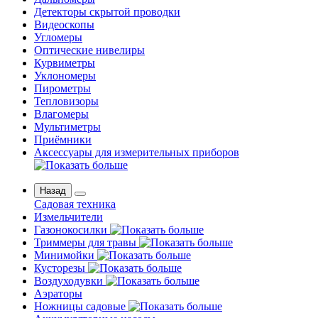
Детекторы скрытой проводки
Видеоскопы
Угломеры
Оптические нивелиры
Курвиметры
Уклономеры
Пирометры
Тепловизоры
Влагомеры
Мультиметры
Приёмники
Аксессуары для измерительных приборов
Назад
Садовая техника
Измельчители
Газонокосилки
Триммеры для травы
Минимойки
Кусторезы
Воздуходувки
Аэраторы
Ножницы садовые