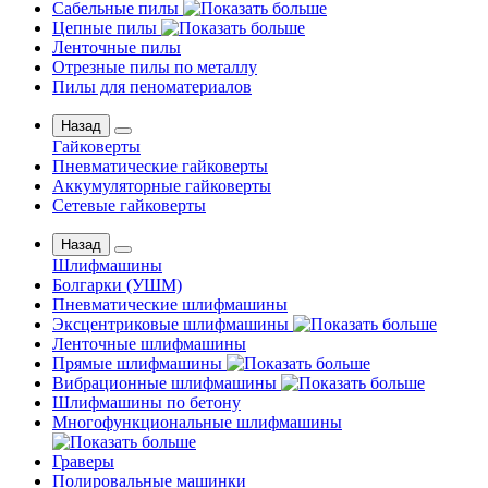
Сабельные пилы
Цепные пилы
Ленточные пилы
Отрезные пилы по металлу
Пилы для пеноматериалов
Назад
Гайковерты
Пневматические гайковерты
Аккумуляторные гайковерты
Сетевые гайковерты
Назад
Шлифмашины
Бoлгаpки (УШM)
Пневматические шлифмашины
Эксцентриковые шлифмашины
Ленточные шлифмашины
Прямые шлифмашины
Вибрационные шлифмашины
Шлифмашины по бетону
Многофункциональные шлифмашины
Граверы
Полировальные машинки