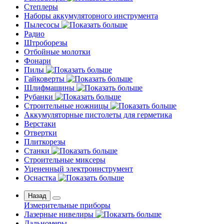
Степлеры
Наборы аккумуляторного инструмента
Пылесосы
Радио
Штроборезы
Отбойные молотки
Фонари
Пилы
Гайковерты
Шлифмашины
Рубанки
Строительные ножницы
Аккумуляторные пистолеты для герметика
Верстаки
Отвертки
Плиткорезы
Станки
Строительные миксеры
Уцененный электроинструмент
Оснастка
Назад
Измерительные приборы
Лазерные нивелиры
Дальномеры