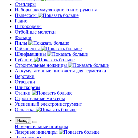
Степлеры
Наборы аккумуляторного инструмента
Пылесосы
Радио
Штроборезы
Отбойные молотки
Фонари
Пилы
Гайковерты
Шлифмашины
Рубанки
Строительные ножницы
Аккумуляторные пистолеты для герметика
Верстаки
Отвертки
Плиткорезы
Станки
Строительные миксеры
Уцененный электроинструмент
Оснастка
Назад
Измерительные приборы
Лазерные нивелиры
Дальномеры