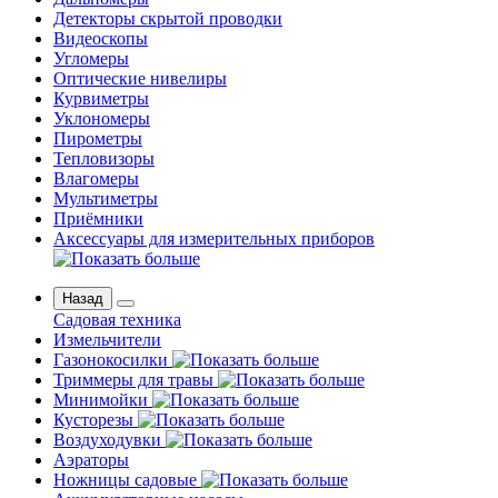
Детекторы скрытой проводки
Видеоскопы
Угломеры
Оптические нивелиры
Курвиметры
Уклономеры
Пирометры
Тепловизоры
Влагомеры
Мультиметры
Приёмники
Аксессуары для измерительных приборов
Назад
Садовая техника
Измельчители
Газонокосилки
Триммеры для травы
Минимойки
Кусторезы
Воздуходувки
Аэраторы
Ножницы садовые