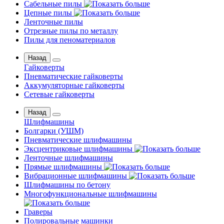
Сабельные пилы
Цепные пилы
Ленточные пилы
Отрезные пилы по металлу
Пилы для пеноматериалов
Назад
Гайковерты
Пневматические гайковерты
Аккумуляторные гайковерты
Сетевые гайковерты
Назад
Шлифмашины
Бoлгаpки (УШM)
Пневматические шлифмашины
Эксцентриковые шлифмашины
Ленточные шлифмашины
Прямые шлифмашины
Вибрационные шлифмашины
Шлифмашины по бетону
Многофункциональные шлифмашины
Граверы
Полировальные машинки