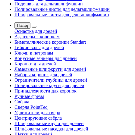
Подошвы для дельташлифмашин
Полировальные листы для дельташлифмашин
Шлифовальные листы для дельташлифмашин
Назад
Оснастка для дрелей
Адаптеры к коронкам
Биметаллические коронки Standart
Гибкие валы для дрелей
Ключи к патронам
Конусные зенкеры для дрелей
Коронки для дрелей
Ламельные шлифкруги для дрелей
Наборы коронок для дрелей
Ограничители глубины для дрелей
Полировальные круги для дрелей
Принадлежности для коронок
Ручные фрезы
Свёрла
Сверла PointTeq
Удлинители для свёрл
Центрирующие свёрла
Шлифовальные круги для дрелей
Шлифовальные насадки для дрелей
Щётки для дрелей