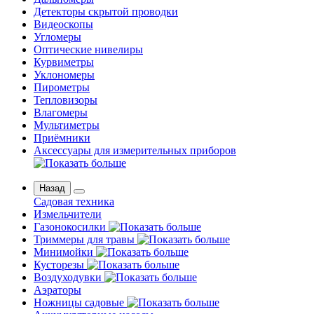
Детекторы скрытой проводки
Видеоскопы
Угломеры
Оптические нивелиры
Курвиметры
Уклономеры
Пирометры
Тепловизоры
Влагомеры
Мультиметры
Приёмники
Аксессуары для измерительных приборов
Назад
Садовая техника
Измельчители
Газонокосилки
Триммеры для травы
Минимойки
Кусторезы
Воздуходувки
Аэраторы
Ножницы садовые