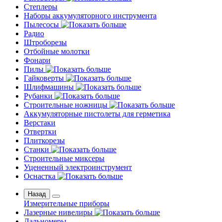
Степлеры
Наборы аккумуляторного инструмента
Пылесосы
Радио
Штроборезы
Отбойные молотки
Фонари
Пилы
Гайковерты
Шлифмашины
Рубанки
Строительные ножницы
Аккумуляторные пистолеты для герметика
Верстаки
Отвертки
Плиткорезы
Станки
Строительные миксеры
Уцененный электроинструмент
Оснастка
Назад
Измерительные приборы
Лазерные нивелиры
Дальномеры