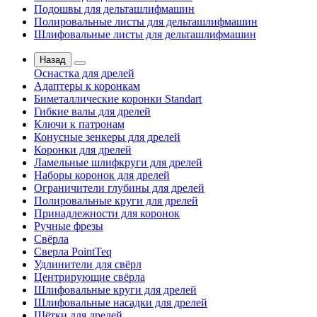
Подошвы для дельташлифмашин
Полировальные листы для дельташлифмашин
Шлифовальные листы для дельташлифмашин
Назад
Оснастка для дрелей
Адаптеры к коронкам
Биметаллические коронки Standart
Гибкие валы для дрелей
Ключи к патронам
Конусные зенкеры для дрелей
Коронки для дрелей
Ламельные шлифкруги для дрелей
Наборы коронок для дрелей
Ограничители глубины для дрелей
Полировальные круги для дрелей
Принадлежности для коронок
Ручные фрезы
Свёрла
Сверла PointTeq
Удлинители для свёрл
Центрирующие свёрла
Шлифовальные круги для дрелей
Шлифовальные насадки для дрелей
Щётки для дрелей