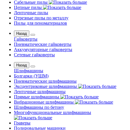
Сабельные пилы
Цепные пилы
Ленточные пилы
Отрезные пилы по металлу
Пилы для пеноматериалов
Назад
Гайковерты
Пневматические гайковерты
Аккумуляторные гайковерты
Сетевые гайковерты
Назад
Шлифмашины
Бoлгаpки (УШM)
Пневматические шлифмашины
Эксцентриковые шлифмашины
Ленточные шлифмашины
Прямые шлифмашины
Вибрационные шлифмашины
Шлифмашины по бетону
Многофункциональные шлифмашины
Граверы
Полировальные машинки