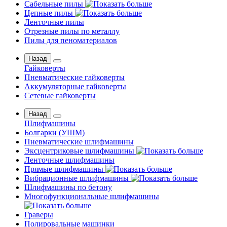
Сабельные пилы
Цепные пилы
Ленточные пилы
Отрезные пилы по металлу
Пилы для пеноматериалов
Назад
Гайковерты
Пневматические гайковерты
Аккумуляторные гайковерты
Сетевые гайковерты
Назад
Шлифмашины
Бoлгаpки (УШM)
Пневматические шлифмашины
Эксцентриковые шлифмашины
Ленточные шлифмашины
Прямые шлифмашины
Вибрационные шлифмашины
Шлифмашины по бетону
Многофункциональные шлифмашины
Граверы
Полировальные машинки