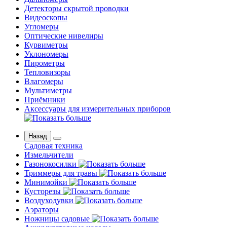
Детекторы скрытой проводки
Видеоскопы
Угломеры
Оптические нивелиры
Курвиметры
Уклономеры
Пирометры
Тепловизоры
Влагомеры
Мультиметры
Приёмники
Аксессуары для измерительных приборов
Назад
Садовая техника
Измельчители
Газонокосилки
Триммеры для травы
Минимойки
Кусторезы
Воздуходувки
Аэраторы
Ножницы садовые