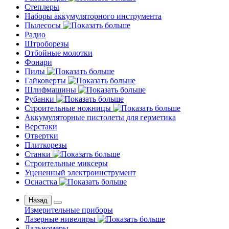
Степлеры
Наборы аккумуляторного инструмента
Пылесосы
Радио
Штроборезы
Отбойные молотки
Фонари
Пилы
Гайковерты
Шлифмашины
Рубанки
Строительные ножницы
Аккумуляторные пистолеты для герметика
Верстаки
Отвертки
Плиткорезы
Станки
Строительные миксеры
Уцененный электроинструмент
Оснастка
Назад
Измерительные приборы
Лазерные нивелиры
Дальномеры