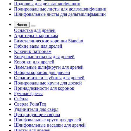
Подошвы для дельташлифмашин
Полировальные листы для дельташлифмашин
Шлифовальные листы для дельташлифмашин
Назад
Оснастка для дрелей
Адаптеры к коронкам
Биметаллические коронки Standart
Гибкие валы для дрелей
Ключи к патронам
Конусные зенкеры для дрелей
Коронки для дрелей
Ламельные шлифкруги для дрелей
Наборы коронок для дрелей
Ограничители глубины для дрелей
Полировальные круги для дрелей
Принадлежности для коронок
Ручные фрезы
Свёрла
Сверла PointTeq
Удлинители для свёрл
Центрирующие свёрла
Шлифовальные круги для дрелей
Шлифовальные насадки для дрелей
Щётки для дрелей