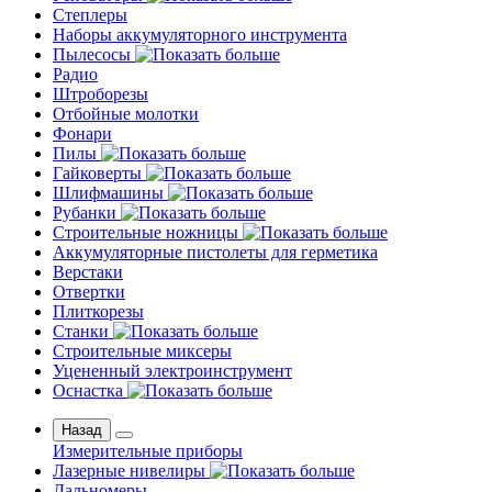
Степлеры
Наборы аккумуляторного инструмента
Пылесосы
Радио
Штроборезы
Отбойные молотки
Фонари
Пилы
Гайковерты
Шлифмашины
Рубанки
Строительные ножницы
Аккумуляторные пистолеты для герметика
Верстаки
Отвертки
Плиткорезы
Станки
Строительные миксеры
Уцененный электроинструмент
Оснастка
Назад
Измерительные приборы
Лазерные нивелиры
Дальномеры