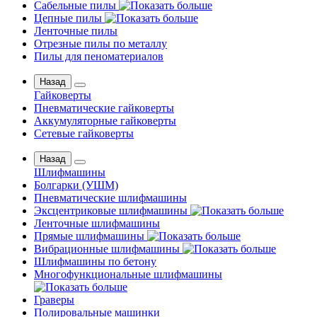
Сабельные пилы
Цепные пилы
Ленточные пилы
Отрезные пилы по металлу
Пилы для пеноматериалов
Назад
Гайковерты
Пневматические гайковерты
Аккумуляторные гайковерты
Сетевые гайковерты
Назад
Шлифмашины
Бoлгаpки (УШM)
Пневматические шлифмашины
Эксцентриковые шлифмашины
Ленточные шлифмашины
Прямые шлифмашины
Вибрационные шлифмашины
Шлифмашины по бетону
Многофункциональные шлифмашины
Граверы
Полировальные машинки