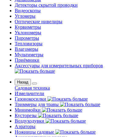
Детекторы скрытой проводки
Видеоскопы
Угломеры
Оптические нивелиры
Курвиметры
Уклономеры
Пирометры
Тепловизоры
Влагомеры
Мультиметры
Приёмники
Аксессуары для измерительных приборов
Назад
Садовая техника
Измельчители
Газонокосилки
Триммеры для травы
Минимойки
Кусторезы
Воздуходувки
Аэраторы
Ножницы садовые