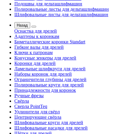
Подошвы для дельташлифмашин
Полировальные листы для дельташлифмашин
Шлифовальные листы для дельташлифмашин
Назад
Оснастка для дрелей
Адаптеры к коронкам
Биметаллические коронки Standart
Гибкие валы для дрелей
Ключи к патронам
Конусные зенкеры для дрелей
Коронки для дрелей
Ламельные шлифкруги для дрелей
Наборы коронок для дрелей
Ограничители глубины для дрелей
Полировальные круги для дрелей
Принадлежности для коронок
Ручные фрезы
Свёрла
Сверла PointTeq
Удлинители для свёрл
Центрирующие свёрла
Шлифовальные круги для дрелей
Шлифовальные насадки для дрелей
Щётки для дрелей