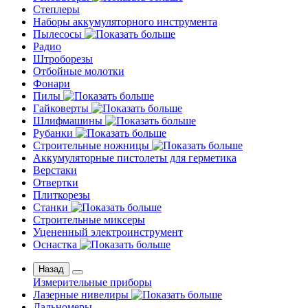
Степлеры
Наборы аккумуляторного инструмента
Пылесосы
Радио
Штроборезы
Отбойные молотки
Фонари
Пилы
Гайковерты
Шлифмашины
Рубанки
Строительные ножницы
Аккумуляторные пистолеты для герметика
Верстаки
Отвертки
Плиткорезы
Станки
Строительные миксеры
Уцененный электроинструмент
Оснастка
Назад
Измерительные приборы
Лазерные нивелиры
Дальномеры