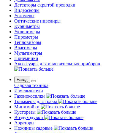
Детекторы скрытой проводки
Видеоскопы
Угломеры
Оптические нивелиры
Курвиметры
Уклономеры
Пирометры
Тепловизоры
Влагомеры
Мультиметры
Приёмники
Аксессуары для измерительных приборов
Назад
Садовая техника
Измельчители
Газонокосилки
Триммеры для травы
Минимойки
Кусторезы
Воздуходувки
Аэраторы
Ножницы садовые