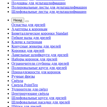
Подошвы для дельташлифмашин
Полировальные листы для дельташлифмашин
Шлифовальные листы для дельташлифмашин
Назад
Оснастка для дрелей
Адаптеры к коронкам
Биметаллические коронки Standart
Гибкие валы для дрелей
Ключи к патронам
Конусные зенкеры для дрелей
Коронки для дрелей
Ламельные шлифкруги для дрелей
Наборы коронок для дрелей
Ограничители глубины для дрелей
Полировальные круги для дрелей
Принадлежности для коронок
Ручные фрезы
Свёрла
Сверла PointTeq
Удлинители для свёрл
Центрирующие свёрла
Шлифовальные круги для дрелей
Шлифовальные насадки для дрелей
Щётки для дрелей