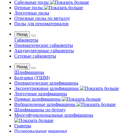
Сабельные пилы
Цепные пилы
Ленточные пилы
Отрезные пилы по металлу
Пилы для пеноматериалов
Назад
Гайковерты
Пневматические гайковерты
Аккумуляторные гайковерты
Сетевые гайковерты
Назад
Шлифмашины
Бoлгаpки (УШM)
Пневматические шлифмашины
Эксцентриковые шлифмашины
Ленточные шлифмашины
Прямые шлифмашины
Вибрационные шлифмашины
Шлифмашины по бетону
Многофункциональные шлифмашины
Граверы
Полировальные машинки