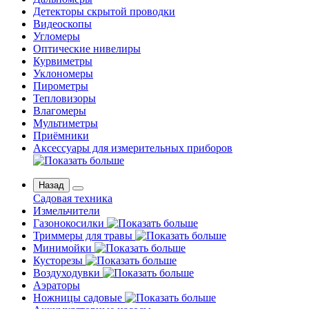
Детекторы скрытой проводки
Видеоскопы
Угломеры
Оптические нивелиры
Курвиметры
Уклономеры
Пирометры
Тепловизоры
Влагомеры
Мультиметры
Приёмники
Аксессуары для измерительных приборов
Назад
Садовая техника
Измельчители
Газонокосилки
Триммеры для травы
Минимойки
Кусторезы
Воздуходувки
Аэраторы
Ножницы садовые