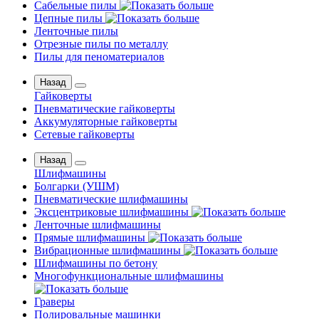
Сабельные пилы
Цепные пилы
Ленточные пилы
Отрезные пилы по металлу
Пилы для пеноматериалов
Назад
Гайковерты
Пневматические гайковерты
Аккумуляторные гайковерты
Сетевые гайковерты
Назад
Шлифмашины
Бoлгаpки (УШM)
Пневматические шлифмашины
Эксцентриковые шлифмашины
Ленточные шлифмашины
Прямые шлифмашины
Вибрационные шлифмашины
Шлифмашины по бетону
Многофункциональные шлифмашины
Граверы
Полировальные машинки