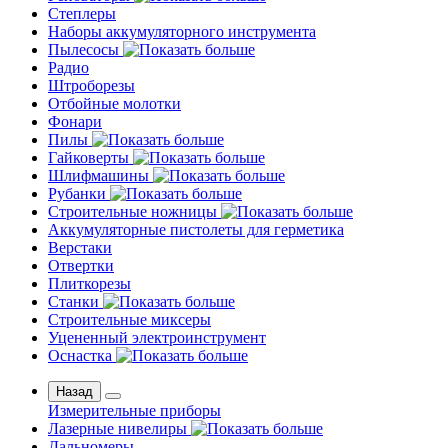
Степлеры
Наборы аккумуляторного инструмента
Пылесосы
Радио
Штроборезы
Отбойные молотки
Фонари
Пилы
Гайковерты
Шлифмашины
Рубанки
Строительные ножницы
Аккумуляторные пистолеты для герметика
Верстаки
Отвертки
Плиткорезы
Станки
Строительные миксеры
Уцененный электроинструмент
Оснастка
Назад
Измерительные приборы
Лазерные нивелиры
Дальномеры