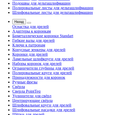
Подошвы для дельташлифмашин
Полировальные листы для дельташлифмашин
Шлифовальные листы для дельташлифмашин
Назад
Оснастка для дрелей
Адаптеры к коронкам
Биметаллические коронки Standart
Гибкие валы для дрелей
Ключи к патронам
Конусные зенкеры для дрелей
Коронки для дрелей
Ламельные шлифкруги для дрелей
Наборы коронок для дрелей
Ограничители глубины для дрелей
Полировальные круги для дрелей
Принадлежности для коронок
Ручные фрезы
Свёрла
Сверла PointTeq
Удлинители для свёрл
Центрирующие свёрла
Шлифовальные круги для дрелей
Шлифовальные насадки для дрелей
Щётки для дрелей