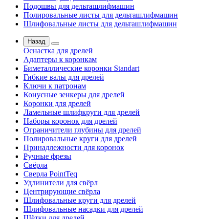
Подошвы для дельташлифмашин
Полировальные листы для дельташлифмашин
Шлифовальные листы для дельташлифмашин
Назад
Оснастка для дрелей
Адаптеры к коронкам
Биметаллические коронки Standart
Гибкие валы для дрелей
Ключи к патронам
Конусные зенкеры для дрелей
Коронки для дрелей
Ламельные шлифкруги для дрелей
Наборы коронок для дрелей
Ограничители глубины для дрелей
Полировальные круги для дрелей
Принадлежности для коронок
Ручные фрезы
Свёрла
Сверла PointTeq
Удлинители для свёрл
Центрирующие свёрла
Шлифовальные круги для дрелей
Шлифовальные насадки для дрелей
Щётки для дрелей