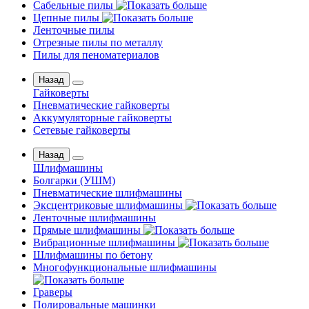
Сабельные пилы
Цепные пилы
Ленточные пилы
Отрезные пилы по металлу
Пилы для пеноматериалов
Назад
Гайковерты
Пневматические гайковерты
Аккумуляторные гайковерты
Сетевые гайковерты
Назад
Шлифмашины
Бoлгаpки (УШM)
Пневматические шлифмашины
Эксцентриковые шлифмашины
Ленточные шлифмашины
Прямые шлифмашины
Вибрационные шлифмашины
Шлифмашины по бетону
Многофункциональные шлифмашины
Граверы
Полировальные машинки