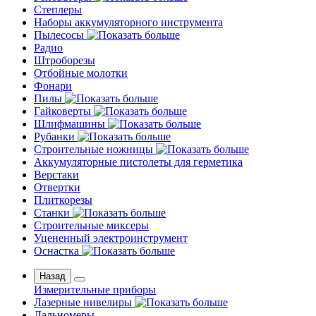
Степлеры
Наборы аккумуляторного инструмента
Пылесосы
Радио
Штроборезы
Отбойные молотки
Фонари
Пилы
Гайковерты
Шлифмашины
Рубанки
Строительные ножницы
Аккумуляторные пистолеты для герметика
Верстаки
Отвертки
Плиткорезы
Станки
Строительные миксеры
Уцененный электроинструмент
Оснастка
Назад
Измерительные приборы
Лазерные нивелиры
Дальномеры