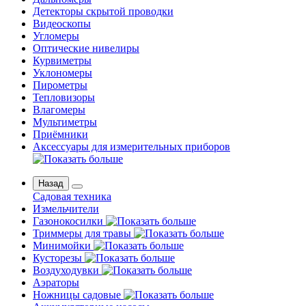
Детекторы скрытой проводки
Видеоскопы
Угломеры
Оптические нивелиры
Курвиметры
Уклономеры
Пирометры
Тепловизоры
Влагомеры
Мультиметры
Приёмники
Аксессуары для измерительных приборов
Назад
Садовая техника
Измельчители
Газонокосилки
Триммеры для травы
Минимойки
Кусторезы
Воздуходувки
Аэраторы
Ножницы садовые