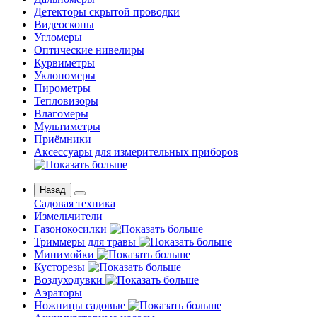
Детекторы скрытой проводки
Видеоскопы
Угломеры
Оптические нивелиры
Курвиметры
Уклономеры
Пирометры
Тепловизоры
Влагомеры
Мультиметры
Приёмники
Аксессуары для измерительных приборов
Назад
Садовая техника
Измельчители
Газонокосилки
Триммеры для травы
Минимойки
Кусторезы
Воздуходувки
Аэраторы
Ножницы садовые