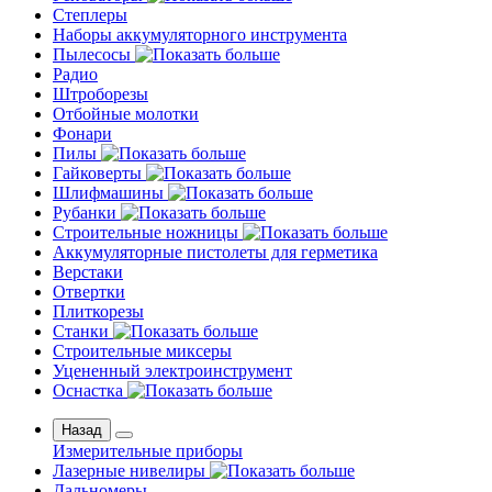
Степлеры
Наборы аккумуляторного инструмента
Пылесосы
Радио
Штроборезы
Отбойные молотки
Фонари
Пилы
Гайковерты
Шлифмашины
Рубанки
Строительные ножницы
Аккумуляторные пистолеты для герметика
Верстаки
Отвертки
Плиткорезы
Станки
Строительные миксеры
Уцененный электроинструмент
Оснастка
Назад
Измерительные приборы
Лазерные нивелиры
Дальномеры