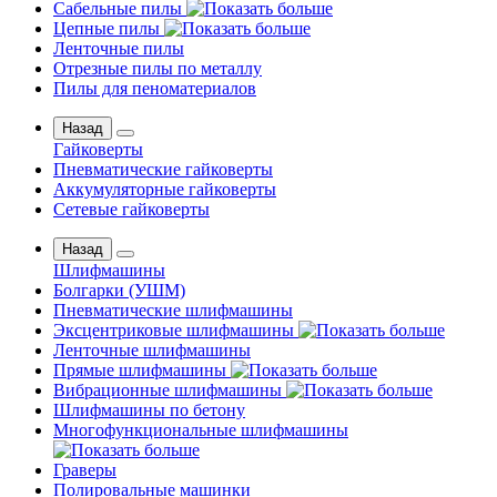
Сабельные пилы
Цепные пилы
Ленточные пилы
Отрезные пилы по металлу
Пилы для пеноматериалов
Назад
Гайковерты
Пневматические гайковерты
Аккумуляторные гайковерты
Сетевые гайковерты
Назад
Шлифмашины
Бoлгаpки (УШM)
Пневматические шлифмашины
Эксцентриковые шлифмашины
Ленточные шлифмашины
Прямые шлифмашины
Вибрационные шлифмашины
Шлифмашины по бетону
Многофункциональные шлифмашины
Граверы
Полировальные машинки