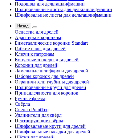
Подошвы для дельташлифмашин
Полировальные листы для дельташлифмашин
Шлифовальные листы для дельташлифмашин
Назад
Оснастка для дрелей
Адаптеры к коронкам
Биметаллические коронки Standart
Гибкие валы для дрелей
Ключи к патронам
Конусные зенкеры для дрелей
Коронки для дрелей
Ламельные шлифкруги для дрелей
Наборы коронок для дрелей
Ограничители глубины для дрелей
Полировальные круги для дрелей
Принадлежности для коронок
Ручные фрезы
Свёрла
Сверла PointTeq
Удлинители для свёрл
Центрирующие свёрла
Шлифовальные круги для дрелей
Шлифовальные насадки для дрелей
Щётки для дрелей