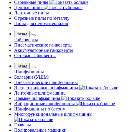
Сабельные пилы
Цепные пилы
Ленточные пилы
Отрезные пилы по металлу
Пилы для пеноматериалов
Назад
Гайковерты
Пневматические гайковерты
Аккумуляторные гайковерты
Сетевые гайковерты
Назад
Шлифмашины
Бoлгаpки (УШM)
Пневматические шлифмашины
Эксцентриковые шлифмашины
Ленточные шлифмашины
Прямые шлифмашины
Вибрационные шлифмашины
Шлифмашины по бетону
Многофункциональные шлифмашины
Граверы
Полировальные машинки