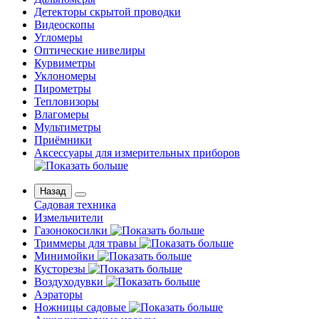
Детекторы скрытой проводки
Видеоскопы
Угломеры
Оптические нивелиры
Курвиметры
Уклономеры
Пирометры
Тепловизоры
Влагомеры
Мультиметры
Приёмники
Аксессуары для измерительных приборов
Назад
Садовая техника
Измельчители
Газонокосилки
Триммеры для травы
Минимойки
Кусторезы
Воздуходувки
Аэраторы
Ножницы садовые