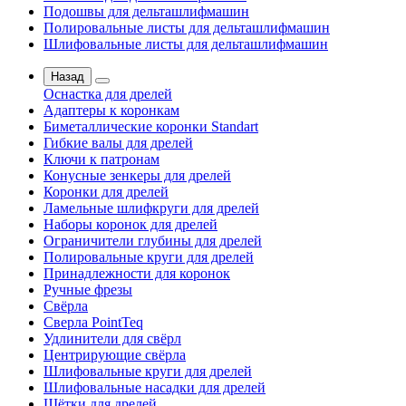
Подошвы для дельташлифмашин
Полировальные листы для дельташлифмашин
Шлифовальные листы для дельташлифмашин
Назад
Оснастка для дрелей
Адаптеры к коронкам
Биметаллические коронки Standart
Гибкие валы для дрелей
Ключи к патронам
Конусные зенкеры для дрелей
Коронки для дрелей
Ламельные шлифкруги для дрелей
Наборы коронок для дрелей
Ограничители глубины для дрелей
Полировальные круги для дрелей
Принадлежности для коронок
Ручные фрезы
Свёрла
Сверла PointTeq
Удлинители для свёрл
Центрирующие свёрла
Шлифовальные круги для дрелей
Шлифовальные насадки для дрелей
Щётки для дрелей