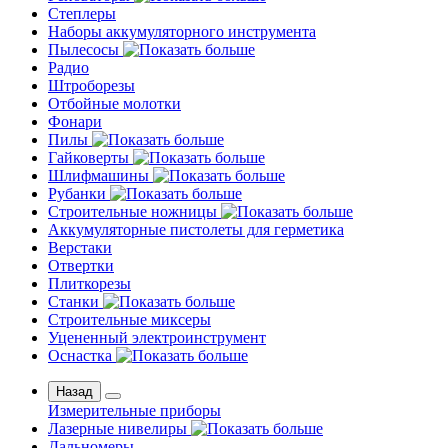
Степлеры
Наборы аккумуляторного инструмента
Пылесосы
Радио
Штроборезы
Отбойные молотки
Фонари
Пилы
Гайковерты
Шлифмашины
Рубанки
Строительные ножницы
Аккумуляторные пистолеты для герметика
Верстаки
Отвертки
Плиткорезы
Станки
Строительные миксеры
Уцененный электроинструмент
Оснастка
Назад
Измерительные приборы
Лазерные нивелиры
Дальномеры