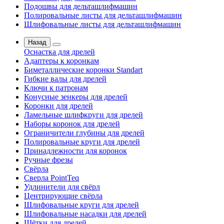
Подошвы для дельташлифмашин
Полировальные листы для дельташлифмашин
Шлифовальные листы для дельташлифмашин
Назад
Оснастка для дрелей
Адаптеры к коронкам
Биметаллические коронки Standart
Гибкие валы для дрелей
Ключи к патронам
Конусные зенкеры для дрелей
Коронки для дрелей
Ламельные шлифкруги для дрелей
Наборы коронок для дрелей
Ограничители глубины для дрелей
Полировальные круги для дрелей
Принадлежности для коронок
Ручные фрезы
Свёрла
Сверла PointTeq
Удлинители для свёрл
Центрирующие свёрла
Шлифовальные круги для дрелей
Шлифовальные насадки для дрелей
Щётки для дрелей