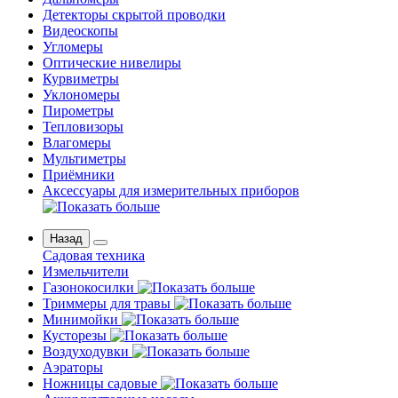
Детекторы скрытой проводки
Видеоскопы
Угломеры
Оптические нивелиры
Курвиметры
Уклономеры
Пирометры
Тепловизоры
Влагомеры
Мультиметры
Приёмники
Аксессуары для измерительных приборов
Назад
Садовая техника
Измельчители
Газонокосилки
Триммеры для травы
Минимойки
Кусторезы
Воздуходувки
Аэраторы
Ножницы садовые