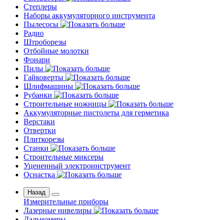
Степлеры
Наборы аккумуляторного инструмента
Пылесосы
Радио
Штроборезы
Отбойные молотки
Фонари
Пилы
Гайковерты
Шлифмашины
Рубанки
Строительные ножницы
Аккумуляторные пистолеты для герметика
Верстаки
Отвертки
Плиткорезы
Станки
Строительные миксеры
Уцененный электроинструмент
Оснастка
Назад
Измерительные приборы
Лазерные нивелиры
Дальномеры