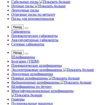
Сабельные пилы
Цепные пилы
Ленточные пилы
Отрезные пилы по металлу
Пилы для пеноматериалов
Назад
Гайковерты
Пневматические гайковерты
Аккумуляторные гайковерты
Сетевые гайковерты
Назад
Шлифмашины
Бoлгаpки (УШM)
Пневматические шлифмашины
Эксцентриковые шлифмашины
Ленточные шлифмашины
Прямые шлифмашины
Вибрационные шлифмашины
Шлифмашины по бетону
Многофункциональные шлифмашины
Граверы
Полировальные машинки