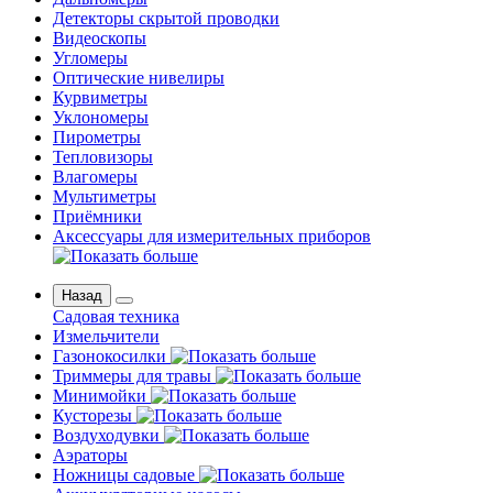
Детекторы скрытой проводки
Видеоскопы
Угломеры
Оптические нивелиры
Курвиметры
Уклономеры
Пирометры
Тепловизоры
Влагомеры
Мультиметры
Приёмники
Аксессуары для измерительных приборов
Назад
Садовая техника
Измельчители
Газонокосилки
Триммеры для травы
Минимойки
Кусторезы
Воздуходувки
Аэраторы
Ножницы садовые