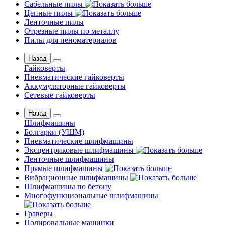
Сабельные пилы
Цепные пилы
Ленточные пилы
Отрезные пилы по металлу
Пилы для пеноматериалов
Назад
Гайковерты
Пневматические гайковерты
Аккумуляторные гайковерты
Сетевые гайковерты
Назад
Шлифмашины
Бoлгаpки (УШM)
Пневматические шлифмашины
Эксцентриковые шлифмашины
Ленточные шлифмашины
Прямые шлифмашины
Вибрационные шлифмашины
Шлифмашины по бетону
Многофункциональные шлифмашины
Граверы
Полировальные машинки