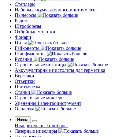
Степлеры
Наборы аккумуляторного инструмента
Пылесосы
Радио
Штроборезы
Отбойные молотки
Фонари
Пилы
Гайковерты
Шлифмашины
Рубанки
Строительные ножницы
Аккумуляторные пистолеты для герметика
Верстаки
Отвертки
Плиткорезы
Станки
Строительные миксеры
Уцененный электроинструмент
Оснастка
Назад
Измерительные приборы
Лазерные нивелиры
Дальномеры