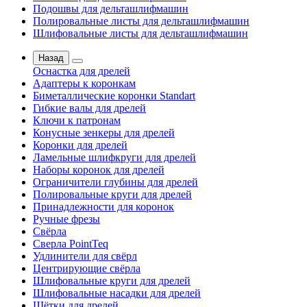
Подошвы для дельташлифмашин
Полировальные листы для дельташлифмашин
Шлифовальные листы для дельташлифмашин
Назад
Оснастка для дрелей
Адаптеры к коронкам
Биметаллические коронки Standart
Гибкие валы для дрелей
Ключи к патронам
Конусные зенкеры для дрелей
Коронки для дрелей
Ламельные шлифкруги для дрелей
Наборы коронок для дрелей
Ограничители глубины для дрелей
Полировальные круги для дрелей
Принадлежности для коронок
Ручные фрезы
Свёрла
Сверла PointTeq
Удлинители для свёрл
Центрирующие свёрла
Шлифовальные круги для дрелей
Шлифовальные насадки для дрелей
Щётки для дрелей