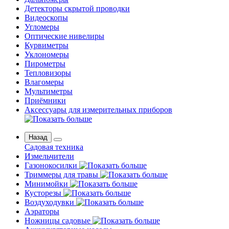
Детекторы скрытой проводки
Видеоскопы
Угломеры
Оптические нивелиры
Курвиметры
Уклономеры
Пирометры
Тепловизоры
Влагомеры
Мультиметры
Приёмники
Аксессуары для измерительных приборов
Назад
Садовая техника
Измельчители
Газонокосилки
Триммеры для травы
Минимойки
Кусторезы
Воздуходувки
Аэраторы
Ножницы садовые