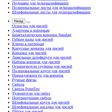
Подошвы для дельташлифмашин
Полировальные листы для дельташлифмашин
Шлифовальные листы для дельташлифмашин
Назад
Оснастка для дрелей
Адаптеры к коронкам
Биметаллические коронки Standart
Гибкие валы для дрелей
Ключи к патронам
Конусные зенкеры для дрелей
Коронки для дрелей
Ламельные шлифкруги для дрелей
Наборы коронок для дрелей
Ограничители глубины для дрелей
Полировальные круги для дрелей
Принадлежности для коронок
Ручные фрезы
Свёрла
Сверла PointTeq
Удлинители для свёрл
Центрирующие свёрла
Шлифовальные круги для дрелей
Шлифовальные насадки для дрелей
Щётки для дрелей