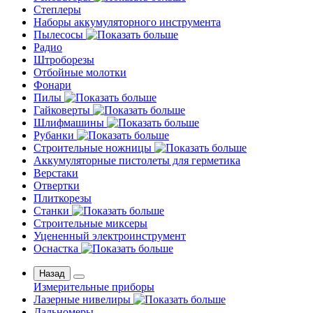
Степлеры
Наборы аккумуляторного инструмента
Пылесосы
Радио
Штроборезы
Отбойные молотки
Фонари
Пилы
Гайковерты
Шлифмашины
Рубанки
Строительные ножницы
Аккумуляторные пистолеты для герметика
Верстаки
Отвертки
Плиткорезы
Станки
Строительные миксеры
Уцененный электроинструмент
Оснастка
Назад
Измерительные приборы
Лазерные нивелиры
Дальномеры