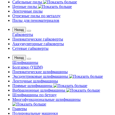
Сабельные пилы
Цепные пилы
Ленточные пилы
Отрезные пилы по металлу
Пилы для пеноматериалов
Назад
Гайковерты
Пневматические гайковерты
Аккумуляторные гайковерты
Сетевые гайковерты
Назад
Шлифмашины
Бoлгаpки (УШM)
Пневматические шлифмашины
Эксцентриковые шлифмашины
Ленточные шлифмашины
Прямые шлифмашины
Вибрационные шлифмашины
Шлифмашины по бетону
Многофункциональные шлифмашины
Граверы
Полировальные машинки