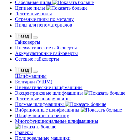
Сабельные пилы
Цепные пилы
Ленточные пилы
Отрезные пилы по металлу
Пилы для пеноматериалов
Назад
Гайковерты
Пневматические гайковерты
Аккумуляторные гайковерты
Сетевые гайковерты
Назад
Шлифмашины
Бoлгаpки (УШM)
Пневматические шлифмашины
Эксцентриковые шлифмашины
Ленточные шлифмашины
Прямые шлифмашины
Вибрационные шлифмашины
Шлифмашины по бетону
Многофункциональные шлифмашины
Граверы
Полировальные машинки