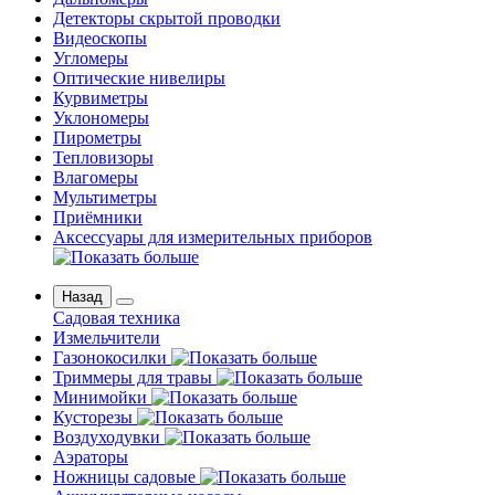
Детекторы скрытой проводки
Видеоскопы
Угломеры
Оптические нивелиры
Курвиметры
Уклономеры
Пирометры
Тепловизоры
Влагомеры
Мультиметры
Приёмники
Аксессуары для измерительных приборов
Назад
Садовая техника
Измельчители
Газонокосилки
Триммеры для травы
Минимойки
Кусторезы
Воздуходувки
Аэраторы
Ножницы садовые