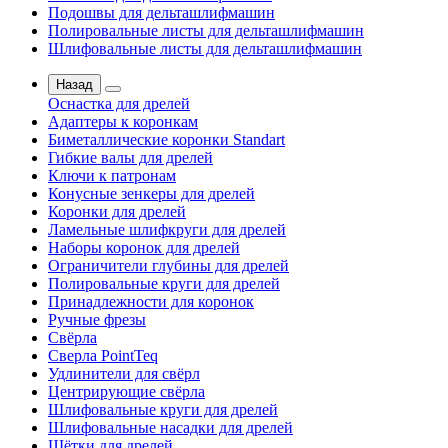
Подошвы для дельташлифмашин
Полировальные листы для дельташлифмашин
Шлифовальные листы для дельташлифмашин
Назад
Оснастка для дрелей
Адаптеры к коронкам
Биметаллические коронки Standart
Гибкие валы для дрелей
Ключи к патронам
Конусные зенкеры для дрелей
Коронки для дрелей
Ламельные шлифкруги для дрелей
Наборы коронок для дрелей
Ограничители глубины для дрелей
Полировальные круги для дрелей
Принадлежности для коронок
Ручные фрезы
Свёрла
Сверла PointTeq
Удлинители для свёрл
Центрирующие свёрла
Шлифовальные круги для дрелей
Шлифовальные насадки для дрелей
Щётки для дрелей