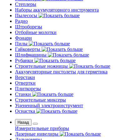
Степлеры
Наборы аккумуляторного инструмента
Пылесосы
Радио
Штроборезы
Отбойные молотки
Фонари
Пилы
Гайковерты
Шлифмашины
Рубанки
Строительные ножницы
Аккумуляторные пистолеты для герметика
Верстаки
Отвертки
Плиткорезы
Станки
Строительные миксеры
Уцененный электроинструмент
Оснастка
Назад
Измерительные приборы
Лазерные нивелиры
Дальномеры