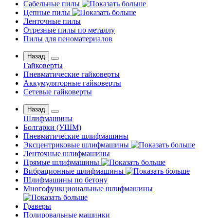
Сабельные пилы
Цепные пилы
Ленточные пилы
Отрезные пилы по металлу
Пилы для пеноматериалов
Назад
Гайковерты
Пневматические гайковерты
Аккумуляторные гайковерты
Сетевые гайковерты
Назад
Шлифмашины
Бoлгаpки (УШM)
Пневматические шлифмашины
Эксцентриковые шлифмашины
Ленточные шлифмашины
Прямые шлифмашины
Вибрационные шлифмашины
Шлифмашины по бетону
Многофункциональные шлифмашины
Граверы
Полировальные машинки