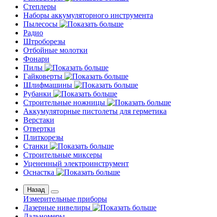
Степлеры
Наборы аккумуляторного инструмента
Пылесосы
Радио
Штроборезы
Отбойные молотки
Фонари
Пилы
Гайковерты
Шлифмашины
Рубанки
Строительные ножницы
Аккумуляторные пистолеты для герметика
Верстаки
Отвертки
Плиткорезы
Станки
Строительные миксеры
Уцененный электроинструмент
Оснастка
Назад
Измерительные приборы
Лазерные нивелиры
Дальномеры