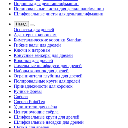
Подошвы для дельташлифмашин
Полировальные листы для дельташлифмашин
Шлифовальные листы для дельташлифмашин
Назад
Оснастка для дрелей
Адаптеры к коронкам
Биметаллические коронки Standart
Гибкие валы для дрелей
Ключи к патронам
Конусные зенкеры для дрелей
Коронки для дрелей
Ламельные шлифкруги для дрелей
Наборы коронок для дрелей
Ограничители глубины для дрелей
Полировальные круги для дрелей
Принадлежности для коронок
Ручные фрезы
Свёрла
Сверла PointTeq
Удлинители для свёрл
Центрирующие свёрла
Шлифовальные круги для дрелей
Шлифовальные насадки для дрелей
Щётки для дрелей