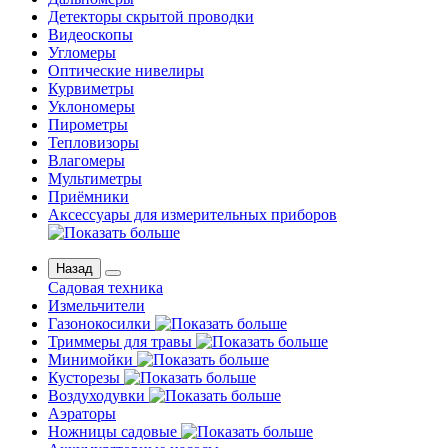
Детекторы скрытой проводки
Видеоскопы
Угломеры
Оптические нивелиры
Курвиметры
Уклономеры
Пирометры
Тепловизоры
Влагомеры
Мультиметры
Приёмники
Аксессуары для измерительных приборов
Назад
Садовая техника
Измельчители
Газонокосилки
Триммеры для травы
Минимойки
Кусторезы
Воздуходувки
Аэраторы
Ножницы садовые