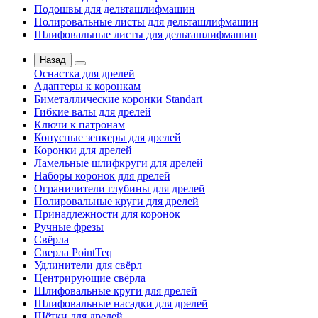
Подошвы для дельташлифмашин
Полировальные листы для дельташлифмашин
Шлифовальные листы для дельташлифмашин
Назад
Оснастка для дрелей
Адаптеры к коронкам
Биметаллические коронки Standart
Гибкие валы для дрелей
Ключи к патронам
Конусные зенкеры для дрелей
Коронки для дрелей
Ламельные шлифкруги для дрелей
Наборы коронок для дрелей
Ограничители глубины для дрелей
Полировальные круги для дрелей
Принадлежности для коронок
Ручные фрезы
Свёрла
Сверла PointTeq
Удлинители для свёрл
Центрирующие свёрла
Шлифовальные круги для дрелей
Шлифовальные насадки для дрелей
Щётки для дрелей