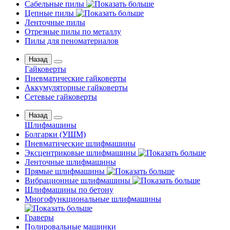
Сабельные пилы
Цепные пилы
Ленточные пилы
Отрезные пилы по металлу
Пилы для пеноматериалов
Назад
Гайковерты
Пневматические гайковерты
Аккумуляторные гайковерты
Сетевые гайковерты
Назад
Шлифмашины
Бoлгаpки (УШM)
Пневматические шлифмашины
Эксцентриковые шлифмашины
Ленточные шлифмашины
Прямые шлифмашины
Вибрационные шлифмашины
Шлифмашины по бетону
Многофункциональные шлифмашины
Граверы
Полировальные машинки