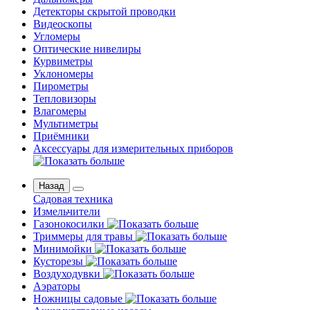
Детекторы скрытой проводки
Видеоскопы
Угломеры
Оптические нивелиры
Курвиметры
Уклономеры
Пирометры
Тепловизоры
Влагомеры
Мультиметры
Приёмники
Аксессуары для измерительных приборов
Назад
Садовая техника
Измельчители
Газонокосилки
Триммеры для травы
Минимойки
Кусторезы
Воздуходувки
Аэраторы
Ножницы садовые