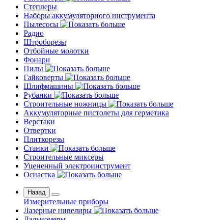
Степлеры
Наборы аккумуляторного инструмента
Пылесосы
Радио
Штроборезы
Отбойные молотки
Фонари
Пилы
Гайковерты
Шлифмашины
Рубанки
Строительные ножницы
Аккумуляторные пистолеты для герметика
Верстаки
Отвертки
Плиткорезы
Станки
Строительные миксеры
Уцененный электроинструмент
Оснастка
Назад
Измерительные приборы
Лазерные нивелиры
Дальномеры