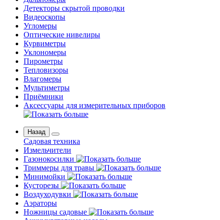
Детекторы скрытой проводки
Видеоскопы
Угломеры
Оптические нивелиры
Курвиметры
Уклономеры
Пирометры
Тепловизоры
Влагомеры
Мультиметры
Приёмники
Аксессуары для измерительных приборов
Назад
Садовая техника
Измельчители
Газонокосилки
Триммеры для травы
Минимойки
Кусторезы
Воздуходувки
Аэраторы
Ножницы садовые