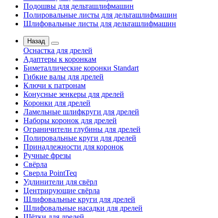
Подошвы для дельташлифмашин
Полировальные листы для дельташлифмашин
Шлифовальные листы для дельташлифмашин
Назад
Оснастка для дрелей
Адаптеры к коронкам
Биметаллические коронки Standart
Гибкие валы для дрелей
Ключи к патронам
Конусные зенкеры для дрелей
Коронки для дрелей
Ламельные шлифкруги для дрелей
Наборы коронок для дрелей
Ограничители глубины для дрелей
Полировальные круги для дрелей
Принадлежности для коронок
Ручные фрезы
Свёрла
Сверла PointTeq
Удлинители для свёрл
Центрирующие свёрла
Шлифовальные круги для дрелей
Шлифовальные насадки для дрелей
Щётки для дрелей