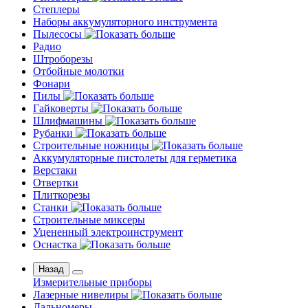
Степлеры
Наборы аккумуляторного инструмента
Пылесосы
Радио
Штроборезы
Отбойные молотки
Фонари
Пилы
Гайковерты
Шлифмашины
Рубанки
Строительные ножницы
Аккумуляторные пистолеты для герметика
Верстаки
Отвертки
Плиткорезы
Станки
Строительные миксеры
Уцененный электроинструмент
Оснастка
Назад
Измерительные приборы
Лазерные нивелиры
Дальномеры