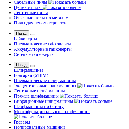
Сабельные пилы
Цепные пилы
Ленточные пилы
Отрезные пилы по металлу
Пилы для пеноматериалов
Назад
Гайковерты
Пневматические гайковерты
Аккумуляторные гайковерты
Сетевые гайковерты
Назад
Шлифмашины
Бoлгаpки (УШM)
Пневматические шлифмашины
Эксцентриковые шлифмашины
Ленточные шлифмашины
Прямые шлифмашины
Вибрационные шлифмашины
Шлифмашины по бетону
Многофункциональные шлифмашины
Граверы
Полировальные машинки