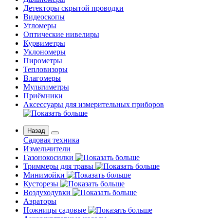
Детекторы скрытой проводки
Видеоскопы
Угломеры
Оптические нивелиры
Курвиметры
Уклономеры
Пирометры
Тепловизоры
Влагомеры
Мультиметры
Приёмники
Аксессуары для измерительных приборов
Назад
Садовая техника
Измельчители
Газонокосилки
Триммеры для травы
Минимойки
Кусторезы
Воздуходувки
Аэраторы
Ножницы садовые