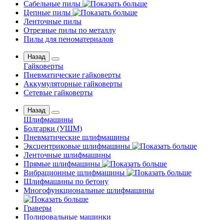
Сабельные пилы
Цепные пилы
Ленточные пилы
Отрезные пилы по металлу
Пилы для пеноматериалов
Назад
Гайковерты
Пневматические гайковерты
Аккумуляторные гайковерты
Сетевые гайковерты
Назад
Шлифмашины
Бoлгаpки (УШM)
Пневматические шлифмашины
Эксцентриковые шлифмашины
Ленточные шлифмашины
Прямые шлифмашины
Вибрационные шлифмашины
Шлифмашины по бетону
Многофункциональные шлифмашины
Граверы
Полировальные машинки