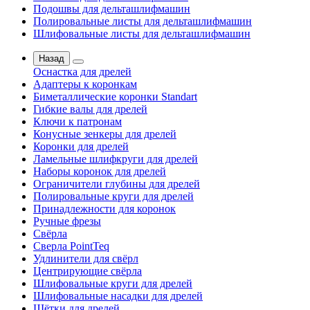
Подошвы для дельташлифмашин
Полировальные листы для дельташлифмашин
Шлифовальные листы для дельташлифмашин
Назад
Оснастка для дрелей
Адаптеры к коронкам
Биметаллические коронки Standart
Гибкие валы для дрелей
Ключи к патронам
Конусные зенкеры для дрелей
Коронки для дрелей
Ламельные шлифкруги для дрелей
Наборы коронок для дрелей
Ограничители глубины для дрелей
Полировальные круги для дрелей
Принадлежности для коронок
Ручные фрезы
Свёрла
Сверла PointTeq
Удлинители для свёрл
Центрирующие свёрла
Шлифовальные круги для дрелей
Шлифовальные насадки для дрелей
Щётки для дрелей