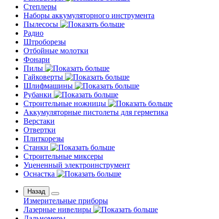
Степлеры
Наборы аккумуляторного инструмента
Пылесосы
Радио
Штроборезы
Отбойные молотки
Фонари
Пилы
Гайковерты
Шлифмашины
Рубанки
Строительные ножницы
Аккумуляторные пистолеты для герметика
Верстаки
Отвертки
Плиткорезы
Станки
Строительные миксеры
Уцененный электроинструмент
Оснастка
Назад
Измерительные приборы
Лазерные нивелиры
Дальномеры