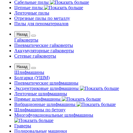
Сабельные пилы
Цепные пилы
Ленточные пилы
Отрезные пилы по металлу
Пилы для пеноматериалов
Назад
Гайковерты
Пневматические гайковерты
Аккумуляторные гайковерты
Сетевые гайковерты
Назад
Шлифмашины
Бoлгаpки (УШM)
Пневматические шлифмашины
Эксцентриковые шлифмашины
Ленточные шлифмашины
Прямые шлифмашины
Вибрационные шлифмашины
Шлифмашины по бетону
Многофункциональные шлифмашины
Граверы
Полировальные машинки