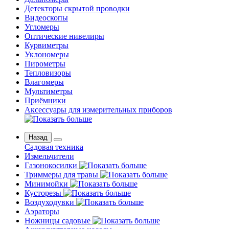
Детекторы скрытой проводки
Видеоскопы
Угломеры
Оптические нивелиры
Курвиметры
Уклономеры
Пирометры
Тепловизоры
Влагомеры
Мультиметры
Приёмники
Аксессуары для измерительных приборов
Назад
Садовая техника
Измельчители
Газонокосилки
Триммеры для травы
Минимойки
Кусторезы
Воздуходувки
Аэраторы
Ножницы садовые