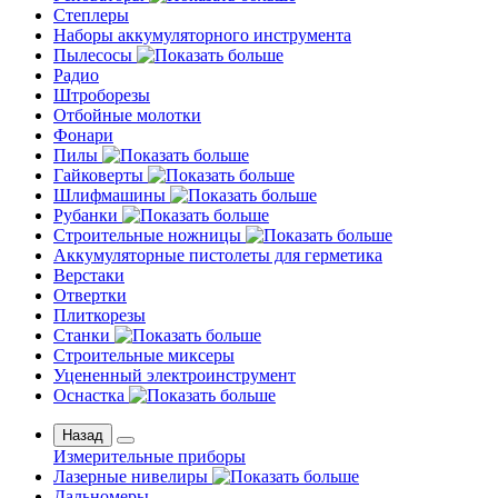
Степлеры
Наборы аккумуляторного инструмента
Пылесосы
Радио
Штроборезы
Отбойные молотки
Фонари
Пилы
Гайковерты
Шлифмашины
Рубанки
Строительные ножницы
Аккумуляторные пистолеты для герметика
Верстаки
Отвертки
Плиткорезы
Станки
Строительные миксеры
Уцененный электроинструмент
Оснастка
Назад
Измерительные приборы
Лазерные нивелиры
Дальномеры