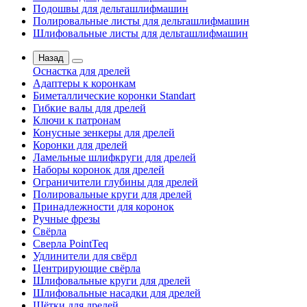
Подошвы для дельташлифмашин
Полировальные листы для дельташлифмашин
Шлифовальные листы для дельташлифмашин
Назад
Оснастка для дрелей
Адаптеры к коронкам
Биметаллические коронки Standart
Гибкие валы для дрелей
Ключи к патронам
Конусные зенкеры для дрелей
Коронки для дрелей
Ламельные шлифкруги для дрелей
Наборы коронок для дрелей
Ограничители глубины для дрелей
Полировальные круги для дрелей
Принадлежности для коронок
Ручные фрезы
Свёрла
Сверла PointTeq
Удлинители для свёрл
Центрирующие свёрла
Шлифовальные круги для дрелей
Шлифовальные насадки для дрелей
Щётки для дрелей