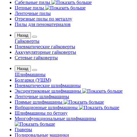
Сабельные пилы
Цепные пилы
Ленточные пилы
Отрезные пилы по металлу
Пилы для пеноматериалов
Назад
Гайковерты
Пневматические гайковерты
Аккумуляторные гайковерты
Сетевые гайковерты
Назад
Шлифмашины
Бoлгаpки (УШM)
Пневматические шлифмашины
Эксцентриковые шлифмашины
Ленточные шлифмашины
Прямые шлифмашины
Вибрационные шлифмашины
Шлифмашины по бетону
Многофункциональные шлифмашины
Граверы
Полировальные машинки