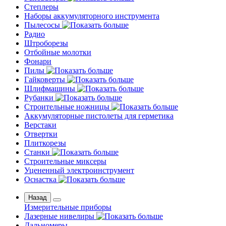
Степлеры
Наборы аккумуляторного инструмента
Пылесосы
Радио
Штроборезы
Отбойные молотки
Фонари
Пилы
Гайковерты
Шлифмашины
Рубанки
Строительные ножницы
Аккумуляторные пистолеты для герметика
Верстаки
Отвертки
Плиткорезы
Станки
Строительные миксеры
Уцененный электроинструмент
Оснастка
Назад
Измерительные приборы
Лазерные нивелиры
Дальномеры