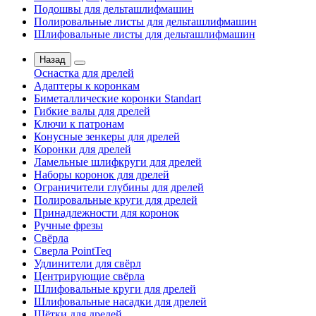
Подошвы для дельташлифмашин
Полировальные листы для дельташлифмашин
Шлифовальные листы для дельташлифмашин
Назад
Оснастка для дрелей
Адаптеры к коронкам
Биметаллические коронки Standart
Гибкие валы для дрелей
Ключи к патронам
Конусные зенкеры для дрелей
Коронки для дрелей
Ламельные шлифкруги для дрелей
Наборы коронок для дрелей
Ограничители глубины для дрелей
Полировальные круги для дрелей
Принадлежности для коронок
Ручные фрезы
Свёрла
Сверла PointTeq
Удлинители для свёрл
Центрирующие свёрла
Шлифовальные круги для дрелей
Шлифовальные насадки для дрелей
Щётки для дрелей