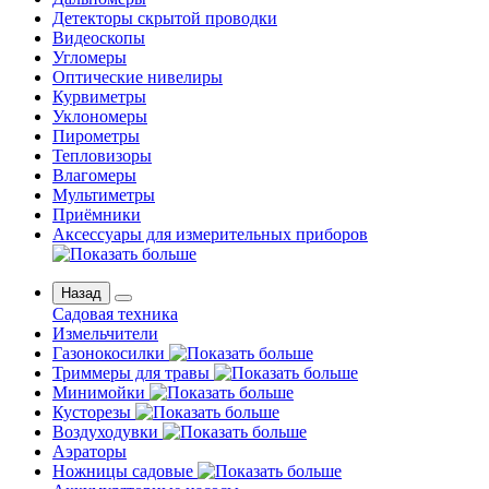
Детекторы скрытой проводки
Видеоскопы
Угломеры
Оптические нивелиры
Курвиметры
Уклономеры
Пирометры
Тепловизоры
Влагомеры
Мультиметры
Приёмники
Аксессуары для измерительных приборов
Назад
Садовая техника
Измельчители
Газонокосилки
Триммеры для травы
Минимойки
Кусторезы
Воздуходувки
Аэраторы
Ножницы садовые