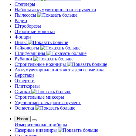
Степлеры
Наборы аккумуляторного инструмента
Пылесосы
Радио
Штроборезы
Отбойные молотки
Фонари
Пилы
Гайковерты
Шлифмашины
Рубанки
Строительные ножницы
Аккумуляторные пистолеты для герметика
Верстаки
Отвертки
Плиткорезы
Станки
Строительные миксеры
Уцененный электроинструмент
Оснастка
Назад
Измерительные приборы
Лазерные нивелиры
Дальномеры