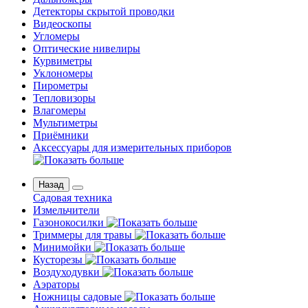
Детекторы скрытой проводки
Видеоскопы
Угломеры
Оптические нивелиры
Курвиметры
Уклономеры
Пирометры
Тепловизоры
Влагомеры
Мультиметры
Приёмники
Аксессуары для измерительных приборов
Назад
Садовая техника
Измельчители
Газонокосилки
Триммеры для травы
Минимойки
Кусторезы
Воздуходувки
Аэраторы
Ножницы садовые