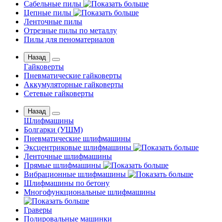
Сабельные пилы
Цепные пилы
Ленточные пилы
Отрезные пилы по металлу
Пилы для пеноматериалов
Назад
Гайковерты
Пневматические гайковерты
Аккумуляторные гайковерты
Сетевые гайковерты
Назад
Шлифмашины
Бoлгаpки (УШM)
Пневматические шлифмашины
Эксцентриковые шлифмашины
Ленточные шлифмашины
Прямые шлифмашины
Вибрационные шлифмашины
Шлифмашины по бетону
Многофункциональные шлифмашины
Граверы
Полировальные машинки