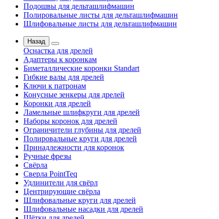
Подошвы для дельташлифмашин
Полировальные листы для дельташлифмашин
Шлифовальные листы для дельташлифмашин
Назад
Оснастка для дрелей
Адаптеры к коронкам
Биметаллические коронки Standart
Гибкие валы для дрелей
Ключи к патронам
Конусные зенкеры для дрелей
Коронки для дрелей
Ламельные шлифкруги для дрелей
Наборы коронок для дрелей
Ограничители глубины для дрелей
Полировальные круги для дрелей
Принадлежности для коронок
Ручные фрезы
Свёрла
Сверла PointTeq
Удлинители для свёрл
Центрирующие свёрла
Шлифовальные круги для дрелей
Шлифовальные насадки для дрелей
Щётки для дрелей