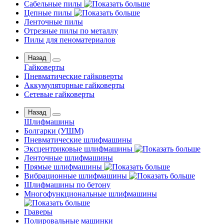
Сабельные пилы
Цепные пилы
Ленточные пилы
Отрезные пилы по металлу
Пилы для пеноматериалов
Назад
Гайковерты
Пневматические гайковерты
Аккумуляторные гайковерты
Сетевые гайковерты
Назад
Шлифмашины
Бoлгаpки (УШM)
Пневматические шлифмашины
Эксцентриковые шлифмашины
Ленточные шлифмашины
Прямые шлифмашины
Вибрационные шлифмашины
Шлифмашины по бетону
Многофункциональные шлифмашины
Граверы
Полировальные машинки