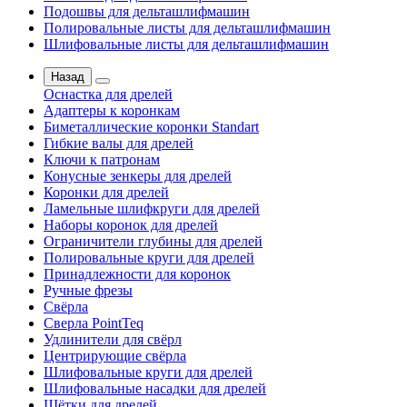
Подошвы для дельташлифмашин
Полировальные листы для дельташлифмашин
Шлифовальные листы для дельташлифмашин
Назад
Оснастка для дрелей
Адаптеры к коронкам
Биметаллические коронки Standart
Гибкие валы для дрелей
Ключи к патронам
Конусные зенкеры для дрелей
Коронки для дрелей
Ламельные шлифкруги для дрелей
Наборы коронок для дрелей
Ограничители глубины для дрелей
Полировальные круги для дрелей
Принадлежности для коронок
Ручные фрезы
Свёрла
Сверла PointTeq
Удлинители для свёрл
Центрирующие свёрла
Шлифовальные круги для дрелей
Шлифовальные насадки для дрелей
Щётки для дрелей