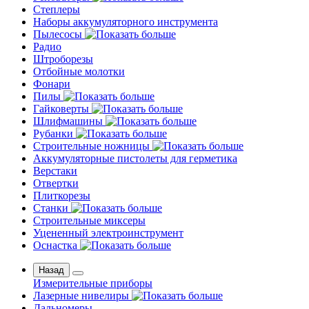
Степлеры
Наборы аккумуляторного инструмента
Пылесосы
Радио
Штроборезы
Отбойные молотки
Фонари
Пилы
Гайковерты
Шлифмашины
Рубанки
Строительные ножницы
Аккумуляторные пистолеты для герметика
Верстаки
Отвертки
Плиткорезы
Станки
Строительные миксеры
Уцененный электроинструмент
Оснастка
Назад
Измерительные приборы
Лазерные нивелиры
Дальномеры