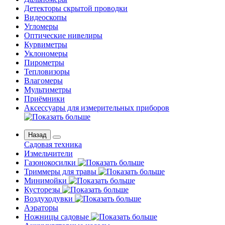
Детекторы скрытой проводки
Видеоскопы
Угломеры
Оптические нивелиры
Курвиметры
Уклономеры
Пирометры
Тепловизоры
Влагомеры
Мультиметры
Приёмники
Аксессуары для измерительных приборов
Назад
Садовая техника
Измельчители
Газонокосилки
Триммеры для травы
Минимойки
Кусторезы
Воздуходувки
Аэраторы
Ножницы садовые