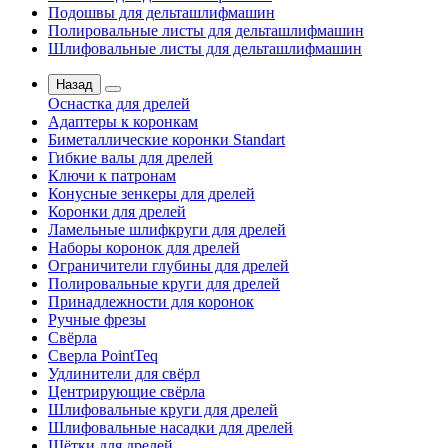
Подошвы для дельташлифмашин
Полировальные листы для дельташлифмашин
Шлифовальные листы для дельташлифмашин
Назад
Оснастка для дрелей
Адаптеры к коронкам
Биметаллические коронки Standart
Гибкие валы для дрелей
Ключи к патронам
Конусные зенкеры для дрелей
Коронки для дрелей
Ламельные шлифкруги для дрелей
Наборы коронок для дрелей
Ограничители глубины для дрелей
Полировальные круги для дрелей
Принадлежности для коронок
Ручные фрезы
Свёрла
Сверла PointTeq
Удлинители для свёрл
Центрирующие свёрла
Шлифовальные круги для дрелей
Шлифовальные насадки для дрелей
Щётки для дрелей