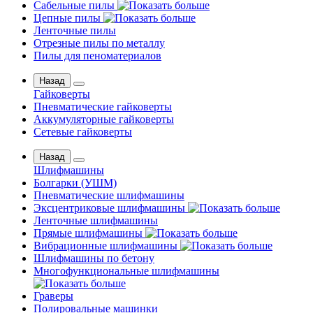
Сабельные пилы
Цепные пилы
Ленточные пилы
Отрезные пилы по металлу
Пилы для пеноматериалов
Назад
Гайковерты
Пневматические гайковерты
Аккумуляторные гайковерты
Сетевые гайковерты
Назад
Шлифмашины
Бoлгаpки (УШM)
Пневматические шлифмашины
Эксцентриковые шлифмашины
Ленточные шлифмашины
Прямые шлифмашины
Вибрационные шлифмашины
Шлифмашины по бетону
Многофункциональные шлифмашины
Граверы
Полировальные машинки