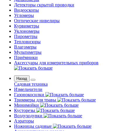
Детекторы скрытой проводки
Видеоскопы
Угломеры
Оптические нивелиры
Курвиметры
Уклономеры
Пирометры
Тепловизоры
Влагомеры
Мультиметры
Приёмники
Аксессуары для измерительных приборов
Назад
Садовая техника
Измельчители
Газонокосилки
Триммеры для травы
Минимойки
Кусторезы
Воздуходувки
Аэраторы
Ножницы садовые