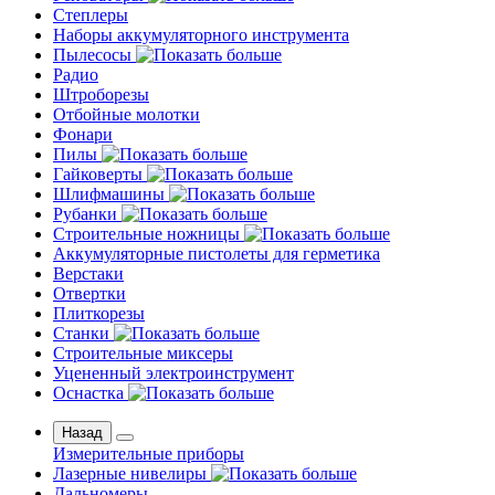
Степлеры
Наборы аккумуляторного инструмента
Пылесосы
Радио
Штроборезы
Отбойные молотки
Фонари
Пилы
Гайковерты
Шлифмашины
Рубанки
Строительные ножницы
Аккумуляторные пистолеты для герметика
Верстаки
Отвертки
Плиткорезы
Станки
Строительные миксеры
Уцененный электроинструмент
Оснастка
Назад
Измерительные приборы
Лазерные нивелиры
Дальномеры