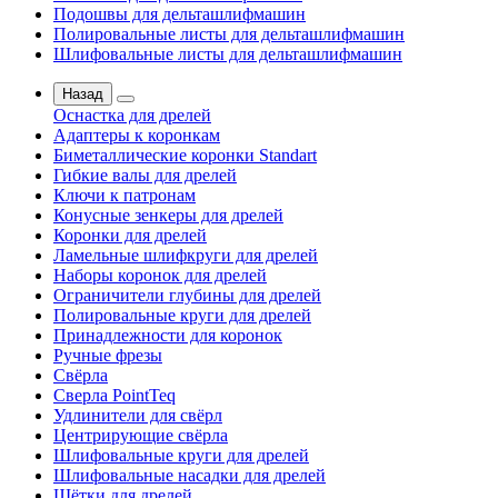
Подошвы для дельташлифмашин
Полировальные листы для дельташлифмашин
Шлифовальные листы для дельташлифмашин
Назад
Оснастка для дрелей
Адаптеры к коронкам
Биметаллические коронки Standart
Гибкие валы для дрелей
Ключи к патронам
Конусные зенкеры для дрелей
Коронки для дрелей
Ламельные шлифкруги для дрелей
Наборы коронок для дрелей
Ограничители глубины для дрелей
Полировальные круги для дрелей
Принадлежности для коронок
Ручные фрезы
Свёрла
Сверла PointTeq
Удлинители для свёрл
Центрирующие свёрла
Шлифовальные круги для дрелей
Шлифовальные насадки для дрелей
Щётки для дрелей