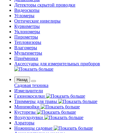
Детекторы скрытой проводки
Видеоскопы
Угломеры
Оптические нивелиры
Курвиметры
Уклономеры
Пирометры
Тепловизоры
Влагомеры
Мультиметры
Приёмники
Аксессуары для измерительных приборов
Назад
Садовая техника
Измельчители
Газонокосилки
Триммеры для травы
Минимойки
Кусторезы
Воздуходувки
Аэраторы
Ножницы садовые