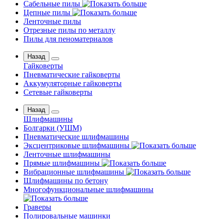
Сабельные пилы
Цепные пилы
Ленточные пилы
Отрезные пилы по металлу
Пилы для пеноматериалов
Назад
Гайковерты
Пневматические гайковерты
Аккумуляторные гайковерты
Сетевые гайковерты
Назад
Шлифмашины
Бoлгаpки (УШM)
Пневматические шлифмашины
Эксцентриковые шлифмашины
Ленточные шлифмашины
Прямые шлифмашины
Вибрационные шлифмашины
Шлифмашины по бетону
Многофункциональные шлифмашины
Граверы
Полировальные машинки