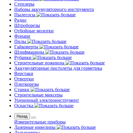
Степлеры
Наборы аккумуляторного инструмента
Пылесосы
Радио
Штроборезы
Отбойные молотки
Фонари
Пилы
Гайковерты
Шлифмашины
Рубанки
Строительные ножницы
Аккумуляторные пистолеты для герметика
Верстаки
Отвертки
Плиткорезы
Станки
Строительные миксеры
Уцененный электроинструмент
Оснастка
Назад
Измерительные приборы
Лазерные нивелиры
Дальномеры