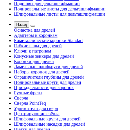
Подошвы для дельташлифмашин
Полировальные листы для дельташлифмашин
Шлифовальные листы для дельташлифмашин
Назад
Оснастка для дрелей
Адаптеры к коронкам
Биметаллические коронки Standart
Гибкие валы для дрелей
Ключи к патронам
Конусные зенкеры для дрелей
Коронки для дрелей
Ламельные шлифкруги для дрелей
Наборы коронок для дрелей
Ограничители глубины для дрелей
Полировальные круги для дрелей
Принадлежности для коронок
Ручные фрезы
Свёрла
Сверла PointTeq
Удлинители для свёрл
Центрирующие свёрла
Шлифовальные круги для дрелей
Шлифовальные насадки для дрелей
Щётки для дрелей