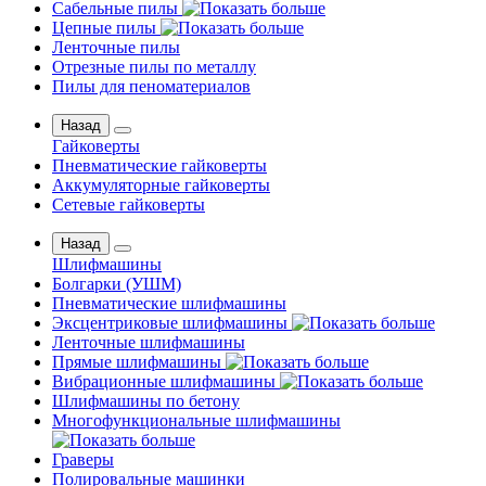
Сабельные пилы
Цепные пилы
Ленточные пилы
Отрезные пилы по металлу
Пилы для пеноматериалов
Назад
Гайковерты
Пневматические гайковерты
Аккумуляторные гайковерты
Сетевые гайковерты
Назад
Шлифмашины
Бoлгаpки (УШM)
Пневматические шлифмашины
Эксцентриковые шлифмашины
Ленточные шлифмашины
Прямые шлифмашины
Вибрационные шлифмашины
Шлифмашины по бетону
Многофункциональные шлифмашины
Граверы
Полировальные машинки