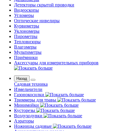
Детекторы скрытой проводки
Видеоскопы
Угломеры
Оптические нивелиры
Курвиметры
Уклономеры
Пирометры
Тепловизоры
Влагомеры
Мультиметры
Приёмники
Аксессуары для измерительных приборов
Назад
Садовая техника
Измельчители
Газонокосилки
Триммеры для травы
Минимойки
Кусторезы
Воздуходувки
Аэраторы
Ножницы садовые