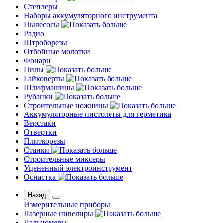
Степлеры
Наборы аккумуляторного инструмента
Пылесосы
Радио
Штроборезы
Отбойные молотки
Фонари
Пилы
Гайковерты
Шлифмашины
Рубанки
Строительные ножницы
Аккумуляторные пистолеты для герметика
Верстаки
Отвертки
Плиткорезы
Станки
Строительные миксеры
Уцененный электроинструмент
Оснастка
Назад
Измерительные приборы
Лазерные нивелиры
Дальномеры