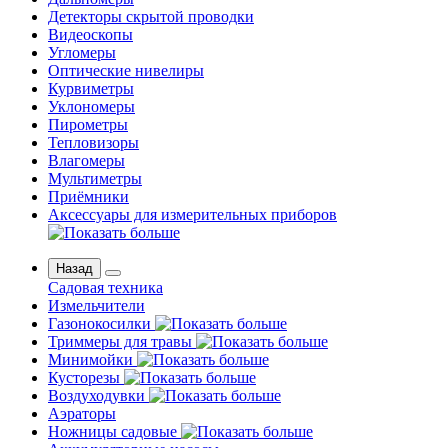
Детекторы скрытой проводки
Видеоскопы
Угломеры
Оптические нивелиры
Курвиметры
Уклономеры
Пирометры
Тепловизоры
Влагомеры
Мультиметры
Приёмники
Аксессуары для измерительных приборов
Назад
Садовая техника
Измельчители
Газонокосилки
Триммеры для травы
Минимойки
Кусторезы
Воздуходувки
Аэраторы
Ножницы садовые