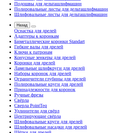
Подошвы для дельташлифмашин
Полировальные листы для дельташлифмашин
Шлифовальные листы для дельташлифмашин
Назад
Оснастка для дрелей
Адаптеры к коронкам
Биметаллические коронки Standart
Гибкие валы для дрелей
Ключи к патронам
Конусные зенкеры для дрелей
Коронки для дрелей
Ламельные шлифкруги для дрелей
Наборы коронок для дрелей
Ограничители глубины для дрелей
Полировальные круги для дрелей
Принадлежности для коронок
Ручные фрезы
Свёрла
Сверла PointTeq
Удлинители для свёрл
Центрирующие свёрла
Шлифовальные круги для дрелей
Шлифовальные насадки для дрелей
Щётки для дрелей