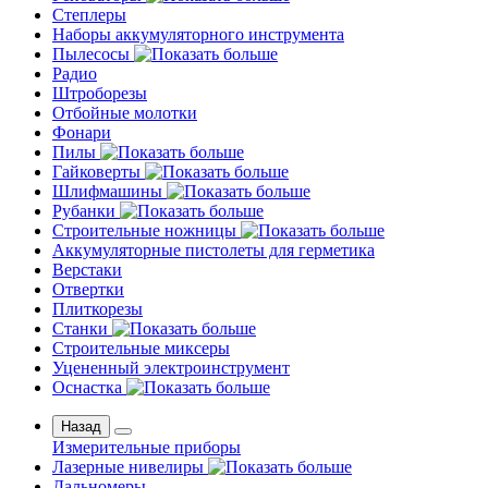
Степлеры
Наборы аккумуляторного инструмента
Пылесосы
Радио
Штроборезы
Отбойные молотки
Фонари
Пилы
Гайковерты
Шлифмашины
Рубанки
Строительные ножницы
Аккумуляторные пистолеты для герметика
Верстаки
Отвертки
Плиткорезы
Станки
Строительные миксеры
Уцененный электроинструмент
Оснастка
Назад
Измерительные приборы
Лазерные нивелиры
Дальномеры