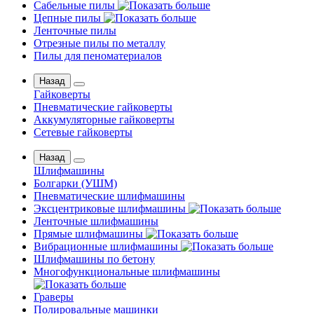
Сабельные пилы
Цепные пилы
Ленточные пилы
Отрезные пилы по металлу
Пилы для пеноматериалов
Назад
Гайковерты
Пневматические гайковерты
Аккумуляторные гайковерты
Сетевые гайковерты
Назад
Шлифмашины
Бoлгаpки (УШM)
Пневматические шлифмашины
Эксцентриковые шлифмашины
Ленточные шлифмашины
Прямые шлифмашины
Вибрационные шлифмашины
Шлифмашины по бетону
Многофункциональные шлифмашины
Граверы
Полировальные машинки