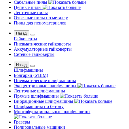
Сабельные пилы
Цепные пилы
Ленточные пилы
Отрезные пилы по металлу
Пилы для пеноматериалов
Назад
Гайковерты
Пневматические гайковерты
Аккумуляторные гайковерты
Сетевые гайковерты
Назад
Шлифмашины
Бoлгаpки (УШM)
Пневматические шлифмашины
Эксцентриковые шлифмашины
Ленточные шлифмашины
Прямые шлифмашины
Вибрационные шлифмашины
Шлифмашины по бетону
Многофункциональные шлифмашины
Граверы
Полировальные машинки