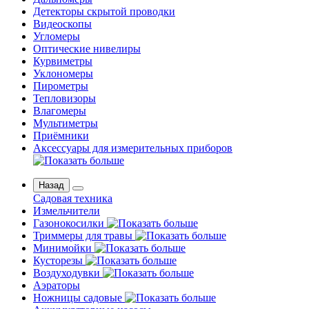
Детекторы скрытой проводки
Видеоскопы
Угломеры
Оптические нивелиры
Курвиметры
Уклономеры
Пирометры
Тепловизоры
Влагомеры
Мультиметры
Приёмники
Аксессуары для измерительных приборов
Назад
Садовая техника
Измельчители
Газонокосилки
Триммеры для травы
Минимойки
Кусторезы
Воздуходувки
Аэраторы
Ножницы садовые