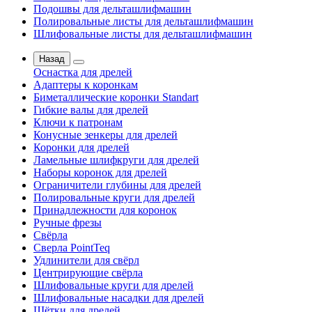
Подошвы для дельташлифмашин
Полировальные листы для дельташлифмашин
Шлифовальные листы для дельташлифмашин
Назад
Оснастка для дрелей
Адаптеры к коронкам
Биметаллические коронки Standart
Гибкие валы для дрелей
Ключи к патронам
Конусные зенкеры для дрелей
Коронки для дрелей
Ламельные шлифкруги для дрелей
Наборы коронок для дрелей
Ограничители глубины для дрелей
Полировальные круги для дрелей
Принадлежности для коронок
Ручные фрезы
Свёрла
Сверла PointTeq
Удлинители для свёрл
Центрирующие свёрла
Шлифовальные круги для дрелей
Шлифовальные насадки для дрелей
Щётки для дрелей