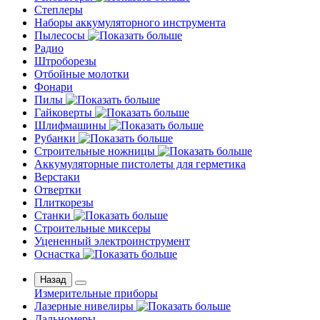
Степлеры
Наборы аккумуляторного инструмента
Пылесосы
Радио
Штроборезы
Отбойные молотки
Фонари
Пилы
Гайковерты
Шлифмашины
Рубанки
Строительные ножницы
Аккумуляторные пистолеты для герметика
Верстаки
Отвертки
Плиткорезы
Станки
Строительные миксеры
Уцененный электроинструмент
Оснастка
Назад
Измерительные приборы
Лазерные нивелиры
Дальномеры