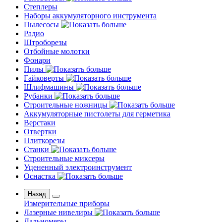
Степлеры
Наборы аккумуляторного инструмента
Пылесосы
Радио
Штроборезы
Отбойные молотки
Фонари
Пилы
Гайковерты
Шлифмашины
Рубанки
Строительные ножницы
Аккумуляторные пистолеты для герметика
Верстаки
Отвертки
Плиткорезы
Станки
Строительные миксеры
Уцененный электроинструмент
Оснастка
Назад
Измерительные приборы
Лазерные нивелиры
Дальномеры