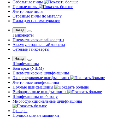
Сабельные пилы
Цепные пилы
Ленточные пилы
Отрезные пилы по металлу
Пилы для пеноматериалов
Назад
Гайковерты
Пневматические гайковерты
Аккумуляторные гайковерты
Сетевые гайковерты
Назад
Шлифмашины
Бoлгаpки (УШM)
Пневматические шлифмашины
Эксцентриковые шлифмашины
Ленточные шлифмашины
Прямые шлифмашины
Вибрационные шлифмашины
Шлифмашины по бетону
Многофункциональные шлифмашины
Граверы
Полировальные машинки