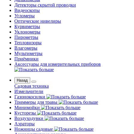
Детекторы скрытой проводки
Видеоскопы
Угломеры
Оптические нивелиры
Курвиметры
Уклономеры
Пирометры
Тепловизоры
Влагомеры
Мультиметры
Приёмники
Аксессуары для измерительных приборов
Назад
Садовая техника
Измельчители
Газонокосилки
Триммеры для травы
Минимойки
Кусторезы
Воздуходувки
Аэраторы
Ножницы садовые