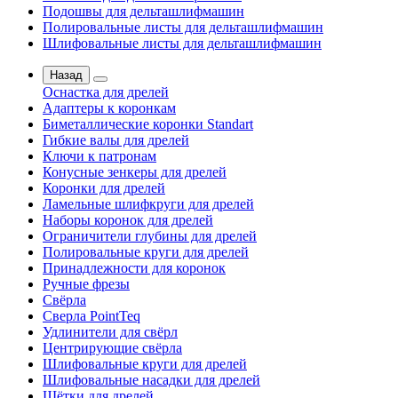
Подошвы для дельташлифмашин
Полировальные листы для дельташлифмашин
Шлифовальные листы для дельташлифмашин
Назад
Оснастка для дрелей
Адаптеры к коронкам
Биметаллические коронки Standart
Гибкие валы для дрелей
Ключи к патронам
Конусные зенкеры для дрелей
Коронки для дрелей
Ламельные шлифкруги для дрелей
Наборы коронок для дрелей
Ограничители глубины для дрелей
Полировальные круги для дрелей
Принадлежности для коронок
Ручные фрезы
Свёрла
Сверла PointTeq
Удлинители для свёрл
Центрирующие свёрла
Шлифовальные круги для дрелей
Шлифовальные насадки для дрелей
Щётки для дрелей