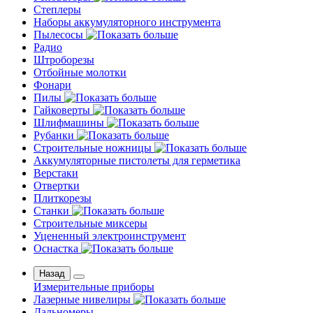
Степлеры
Наборы аккумуляторного инструмента
Пылесосы
Радио
Штроборезы
Отбойные молотки
Фонари
Пилы
Гайковерты
Шлифмашины
Рубанки
Строительные ножницы
Аккумуляторные пистолеты для герметика
Верстаки
Отвертки
Плиткорезы
Станки
Строительные миксеры
Уцененный электроинструмент
Оснастка
Назад
Измерительные приборы
Лазерные нивелиры
Дальномеры