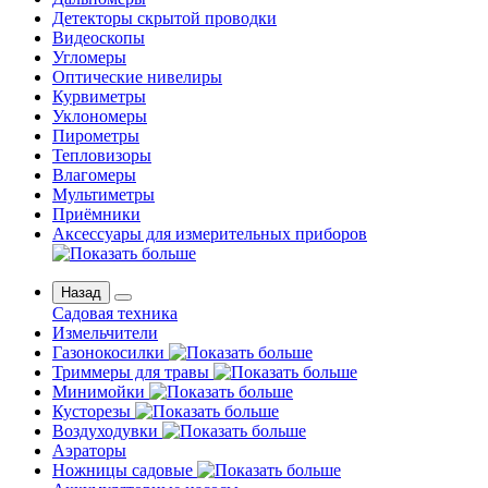
Детекторы скрытой проводки
Видеоскопы
Угломеры
Оптические нивелиры
Курвиметры
Уклономеры
Пирометры
Тепловизоры
Влагомеры
Мультиметры
Приёмники
Аксессуары для измерительных приборов
Назад
Садовая техника
Измельчители
Газонокосилки
Триммеры для травы
Минимойки
Кусторезы
Воздуходувки
Аэраторы
Ножницы садовые