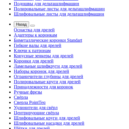
Подошвы для дельташлифмашин
Полировальные листы для дельташлифмашин
Шлифовальные листы для дельташлифмашин
Назад
Оснастка для дрелей
Адаптеры к коронкам
Биметаллические коронки Standart
Гибкие валы для дрелей
Ключи к патронам
Конусные зенкеры для дрелей
Коронки для дрелей
Ламельные шлифкруги для дрелей
Наборы коронок для дрелей
Ограничители глубины для дрелей
Полировальные круги для дрелей
Принадлежности для коронок
Ручные фрезы
Свёрла
Сверла PointTeq
Удлинители для свёрл
Центрирующие свёрла
Шлифовальные круги для дрелей
Шлифовальные насадки для дрелей
Щётки для дрелей