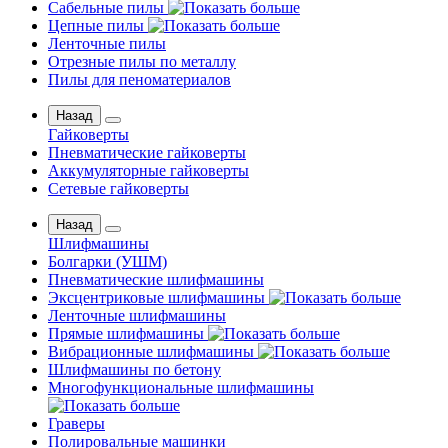
Сабельные пилы
Цепные пилы
Ленточные пилы
Отрезные пилы по металлу
Пилы для пеноматериалов
Назад
Гайковерты
Пневматические гайковерты
Аккумуляторные гайковерты
Сетевые гайковерты
Назад
Шлифмашины
Бoлгаpки (УШM)
Пневматические шлифмашины
Эксцентриковые шлифмашины
Ленточные шлифмашины
Прямые шлифмашины
Вибрационные шлифмашины
Шлифмашины по бетону
Многофункциональные шлифмашины
Граверы
Полировальные машинки