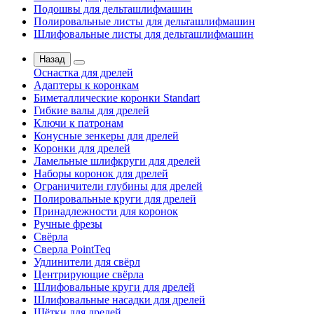
Подошвы для дельташлифмашин
Полировальные листы для дельташлифмашин
Шлифовальные листы для дельташлифмашин
Назад
Оснастка для дрелей
Адаптеры к коронкам
Биметаллические коронки Standart
Гибкие валы для дрелей
Ключи к патронам
Конусные зенкеры для дрелей
Коронки для дрелей
Ламельные шлифкруги для дрелей
Наборы коронок для дрелей
Ограничители глубины для дрелей
Полировальные круги для дрелей
Принадлежности для коронок
Ручные фрезы
Свёрла
Сверла PointTeq
Удлинители для свёрл
Центрирующие свёрла
Шлифовальные круги для дрелей
Шлифовальные насадки для дрелей
Щётки для дрелей