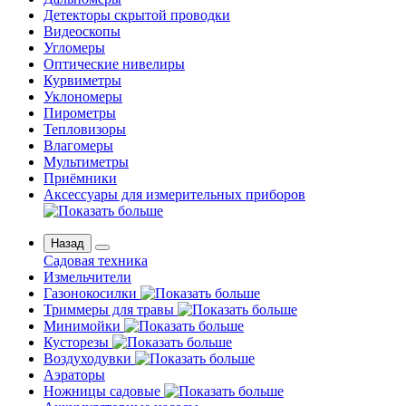
Детекторы скрытой проводки
Видеоскопы
Угломеры
Оптические нивелиры
Курвиметры
Уклономеры
Пирометры
Тепловизоры
Влагомеры
Мультиметры
Приёмники
Аксессуары для измерительных приборов
Назад
Садовая техника
Измельчители
Газонокосилки
Триммеры для травы
Минимойки
Кусторезы
Воздуходувки
Аэраторы
Ножницы садовые