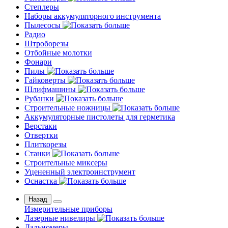
Степлеры
Наборы аккумуляторного инструмента
Пылесосы
Радио
Штроборезы
Отбойные молотки
Фонари
Пилы
Гайковерты
Шлифмашины
Рубанки
Строительные ножницы
Аккумуляторные пистолеты для герметика
Верстаки
Отвертки
Плиткорезы
Станки
Строительные миксеры
Уцененный электроинструмент
Оснастка
Назад
Измерительные приборы
Лазерные нивелиры
Дальномеры