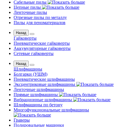
Сабельные пилы
Цепные пилы
Ленточные пилы
Отрезные пилы по металлу
Пилы для пеноматериалов
Назад
Гайковерты
Пневматические гайковерты
Аккумуляторные гайковерты
Сетевые гайковерты
Назад
Шлифмашины
Бoлгаpки (УШM)
Пневматические шлифмашины
Эксцентриковые шлифмашины
Ленточные шлифмашины
Прямые шлифмашины
Вибрационные шлифмашины
Шлифмашины по бетону
Многофункциональные шлифмашины
Граверы
Полировальные машинки