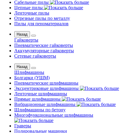
Сабельные пилы
Цепные пилы
Ленточные пилы
Отрезные пилы по металлу
Пилы для пеноматериалов
Назад
Гайковерты
Пневматические гайковерты
Аккумуляторные гайковерты
Сетевые гайковерты
Назад
Шлифмашины
Бoлгаpки (УШM)
Пневматические шлифмашины
Эксцентриковые шлифмашины
Ленточные шлифмашины
Прямые шлифмашины
Вибрационные шлифмашины
Шлифмашины по бетону
Многофункциональные шлифмашины
Граверы
Полировальные машинки