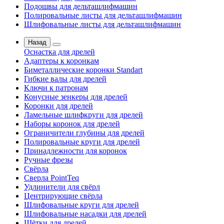
Подошвы для дельташлифмашин
Полировальные листы для дельташлифмашин
Шлифовальные листы для дельташлифмашин
Назад
Оснастка для дрелей
Адаптеры к коронкам
Биметаллические коронки Standart
Гибкие валы для дрелей
Ключи к патронам
Конусные зенкеры для дрелей
Коронки для дрелей
Ламельные шлифкруги для дрелей
Наборы коронок для дрелей
Ограничители глубины для дрелей
Полировальные круги для дрелей
Принадлежности для коронок
Ручные фрезы
Свёрла
Сверла PointTeq
Удлинители для свёрл
Центрирующие свёрла
Шлифовальные круги для дрелей
Шлифовальные насадки для дрелей
Щётки для дрелей