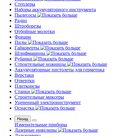
Степлеры
Наборы аккумуляторного инструмента
Пылесосы
Радио
Штроборезы
Отбойные молотки
Фонари
Пилы
Гайковерты
Шлифмашины
Рубанки
Строительные ножницы
Аккумуляторные пистолеты для герметика
Верстаки
Отвертки
Плиткорезы
Станки
Строительные миксеры
Уцененный электроинструмент
Оснастка
Назад
Измерительные приборы
Лазерные нивелиры
Дальномеры