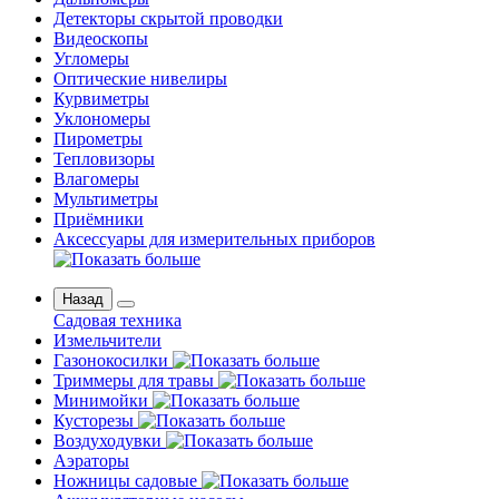
Детекторы скрытой проводки
Видеоскопы
Угломеры
Оптические нивелиры
Курвиметры
Уклономеры
Пирометры
Тепловизоры
Влагомеры
Мультиметры
Приёмники
Аксессуары для измерительных приборов
Назад
Садовая техника
Измельчители
Газонокосилки
Триммеры для травы
Минимойки
Кусторезы
Воздуходувки
Аэраторы
Ножницы садовые