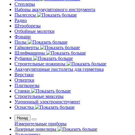
Степлеры
Наборы аккумуляторного инструмента
Пылесосы
Радио
Штроборезы
Отбойные молотки
Фонари
Пилы
Гайковерты
Шлифмашины
Рубанки
Строительные ножницы
Аккумуляторные пистолеты для герметика
Верстаки
Отвертки
Плиткорезы
Станки
Строительные миксеры
Уцененный электроинструмент
Оснастка
Назад
Измерительные приборы
Лазерные нивелиры
Дальномеры