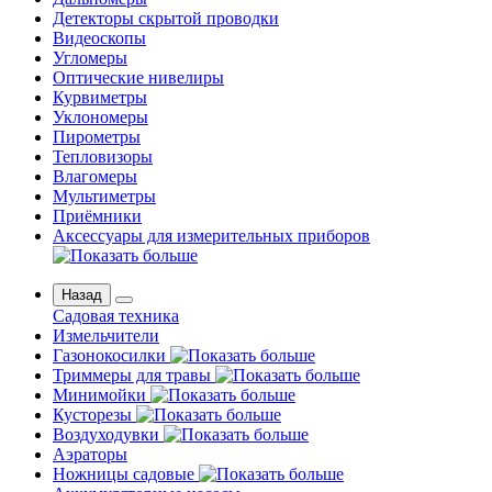
Детекторы скрытой проводки
Видеоскопы
Угломеры
Оптические нивелиры
Курвиметры
Уклономеры
Пирометры
Тепловизоры
Влагомеры
Мультиметры
Приёмники
Аксессуары для измерительных приборов
Назад
Садовая техника
Измельчители
Газонокосилки
Триммеры для травы
Минимойки
Кусторезы
Воздуходувки
Аэраторы
Ножницы садовые