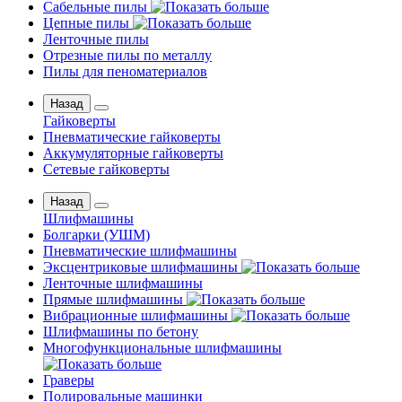
Сабельные пилы
Цепные пилы
Ленточные пилы
Отрезные пилы по металлу
Пилы для пеноматериалов
Назад
Гайковерты
Пневматические гайковерты
Аккумуляторные гайковерты
Сетевые гайковерты
Назад
Шлифмашины
Бoлгаpки (УШM)
Пневматические шлифмашины
Эксцентриковые шлифмашины
Ленточные шлифмашины
Прямые шлифмашины
Вибрационные шлифмашины
Шлифмашины по бетону
Многофункциональные шлифмашины
Граверы
Полировальные машинки