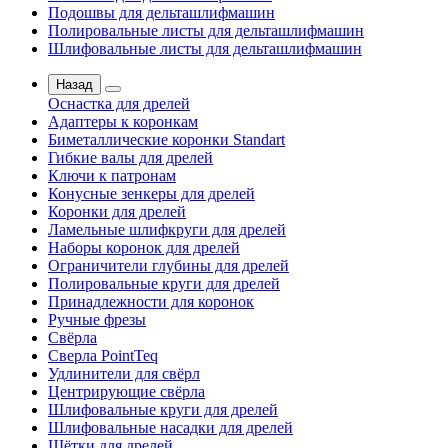
Подошвы для дельташлифмашин
Полировальные листы для дельташлифмашин
Шлифовальные листы для дельташлифмашин
Назад
Оснастка для дрелей
Адаптеры к коронкам
Биметаллические коронки Standart
Гибкие валы для дрелей
Ключи к патронам
Конусные зенкеры для дрелей
Коронки для дрелей
Ламельные шлифкруги для дрелей
Наборы коронок для дрелей
Ограничители глубины для дрелей
Полировальные круги для дрелей
Принадлежности для коронок
Ручные фрезы
Свёрла
Сверла PointTeq
Удлинители для свёрл
Центрирующие свёрла
Шлифовальные круги для дрелей
Шлифовальные насадки для дрелей
Щётки для дрелей