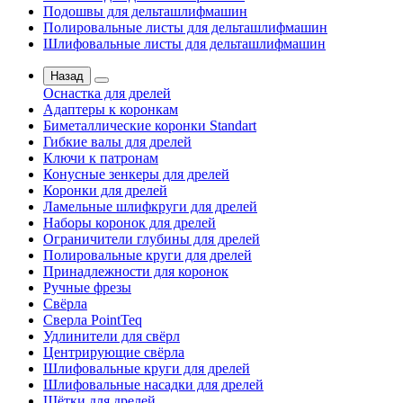
Подошвы для дельташлифмашин
Полировальные листы для дельташлифмашин
Шлифовальные листы для дельташлифмашин
Назад
Оснастка для дрелей
Адаптеры к коронкам
Биметаллические коронки Standart
Гибкие валы для дрелей
Ключи к патронам
Конусные зенкеры для дрелей
Коронки для дрелей
Ламельные шлифкруги для дрелей
Наборы коронок для дрелей
Ограничители глубины для дрелей
Полировальные круги для дрелей
Принадлежности для коронок
Ручные фрезы
Свёрла
Сверла PointTeq
Удлинители для свёрл
Центрирующие свёрла
Шлифовальные круги для дрелей
Шлифовальные насадки для дрелей
Щётки для дрелей