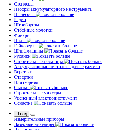
Степлеры
Наборы аккумуляторного инструмента
Пылесосы
Радио
Штроборезы
Отбойные молотки
Фонари
Пилы
Гайковерты
Шлифмашины
Рубанки
Строительные ножницы
Аккумуляторные пистолеты для герметика
Верстаки
Отвертки
Плиткорезы
Станки
Строительные миксеры
Уцененный электроинструмент
Оснастка
Назад
Измерительные приборы
Лазерные нивелиры
Дальномеры