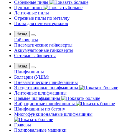
Сабельные пилы
Цепные пилы
Ленточные пилы
Отрезные пилы по металлу
Пилы для пеноматериалов
Назад
Гайковерты
Пневматические гайковерты
Аккумуляторные гайковерты
Сетевые гайковерты
Назад
Шлифмашины
Бoлгаpки (УШM)
Пневматические шлифмашины
Эксцентриковые шлифмашины
Ленточные шлифмашины
Прямые шлифмашины
Вибрационные шлифмашины
Шлифмашины по бетону
Многофункциональные шлифмашины
Граверы
Полировальные машинки