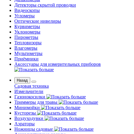
Детекторы скрытой проводки
Видеоскопы
Угломеры
Оптические нивелиры
Курвиметры
Уклономеры
Пирометры
Тепловизоры
Влагомеры
Мультиметры
Приёмники
Аксессуары для измерительных приборов
Назад
Садовая техника
Измельчители
Газонокосилки
Триммеры для травы
Минимойки
Кусторезы
Воздуходувки
Аэраторы
Ножницы садовые