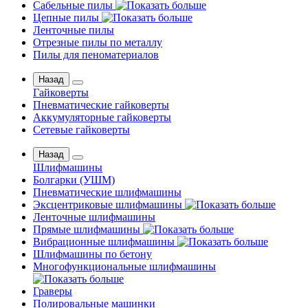
Сабельные пилы
Цепные пилы
Ленточные пилы
Отрезные пилы по металлу
Пилы для пеноматериалов
Назад
Гайковерты
Пневматические гайковерты
Аккумуляторные гайковерты
Сетевые гайковерты
Назад
Шлифмашины
Бoлгаpки (УШM)
Пневматические шлифмашины
Эксцентриковые шлифмашины
Ленточные шлифмашины
Прямые шлифмашины
Вибрационные шлифмашины
Шлифмашины по бетону
Многофункциональные шлифмашины
Граверы
Полировальные машинки