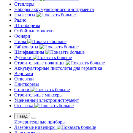
Степлеры
Наборы аккумуляторного инструмента
Пылесосы
Радио
Штроборезы
Отбойные молотки
Фонари
Пилы
Гайковерты
Шлифмашины
Рубанки
Строительные ножницы
Аккумуляторные пистолеты для герметика
Верстаки
Отвертки
Плиткорезы
Станки
Строительные миксеры
Уцененный электроинструмент
Оснастка
Назад
Измерительные приборы
Лазерные нивелиры
Дальномеры