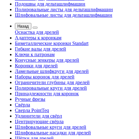
Подошвы для дельташлифмашин
Полировальные листы для дельташлифмашин
Шлифовальные листы для дельташлифмашин
Назад
Оснастка для дрелей
Адаптеры к коронкам
Биметаллические коронки Standart
Гибкие валы для дрелей
Ключи к патронам
Конусные зенкеры для дрелей
Коронки для дрелей
Ламельные шлифкруги для дрелей
Наборы коронок для дрелей
Ограничители глубины для дрелей
Полировальные круги для дрелей
Принадлежности для коронок
Ручные фрезы
Свёрла
Сверла PointTeq
Удлинители для свёрл
Центрирующие свёрла
Шлифовальные круги для дрелей
Шлифовальные насадки для дрелей
Щётки для дрелей