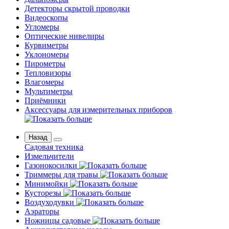
Детекторы скрытой проводки
Видеоскопы
Угломеры
Оптические нивелиры
Курвиметры
Уклономеры
Пирометры
Тепловизоры
Влагомеры
Мультиметры
Приёмники
Аксессуары для измерительных приборов
Назад
Садовая техника
Измельчители
Газонокосилки
Триммеры для травы
Минимойки
Кусторезы
Воздуходувки
Аэраторы
Ножницы садовые