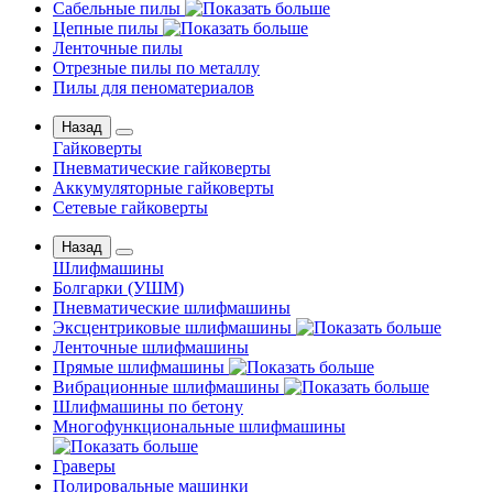
Сабельные пилы
Цепные пилы
Ленточные пилы
Отрезные пилы по металлу
Пилы для пеноматериалов
Назад
Гайковерты
Пневматические гайковерты
Аккумуляторные гайковерты
Сетевые гайковерты
Назад
Шлифмашины
Бoлгаpки (УШM)
Пневматические шлифмашины
Эксцентриковые шлифмашины
Ленточные шлифмашины
Прямые шлифмашины
Вибрационные шлифмашины
Шлифмашины по бетону
Многофункциональные шлифмашины
Граверы
Полировальные машинки