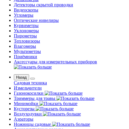
Детекторы скрытой проводки
Видеоскопы
Угломеры
Оптические нивелиры
Курвиметры
Уклономеры
Пирометры
Тепловизоры
Влагомеры
Мультиметры
Приёмники
Аксессуары для измерительных приборов
Назад
Садовая техника
Измельчители
Газонокосилки
Триммеры для травы
Минимойки
Кусторезы
Воздуходувки
Аэраторы
Ножницы садовые