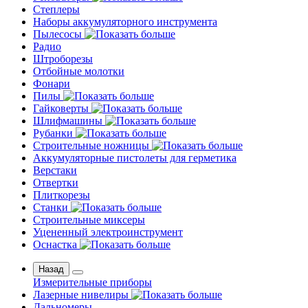
Степлеры
Наборы аккумуляторного инструмента
Пылесосы
Радио
Штроборезы
Отбойные молотки
Фонари
Пилы
Гайковерты
Шлифмашины
Рубанки
Строительные ножницы
Аккумуляторные пистолеты для герметика
Верстаки
Отвертки
Плиткорезы
Станки
Строительные миксеры
Уцененный электроинструмент
Оснастка
Назад
Измерительные приборы
Лазерные нивелиры
Дальномеры