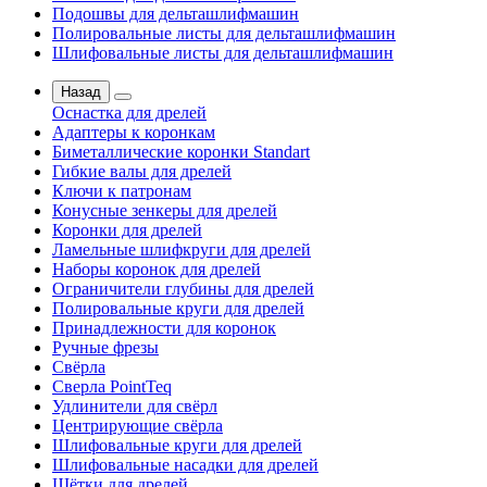
Подошвы для дельташлифмашин
Полировальные листы для дельташлифмашин
Шлифовальные листы для дельташлифмашин
Назад
Оснастка для дрелей
Адаптеры к коронкам
Биметаллические коронки Standart
Гибкие валы для дрелей
Ключи к патронам
Конусные зенкеры для дрелей
Коронки для дрелей
Ламельные шлифкруги для дрелей
Наборы коронок для дрелей
Ограничители глубины для дрелей
Полировальные круги для дрелей
Принадлежности для коронок
Ручные фрезы
Свёрла
Сверла PointTeq
Удлинители для свёрл
Центрирующие свёрла
Шлифовальные круги для дрелей
Шлифовальные насадки для дрелей
Щётки для дрелей