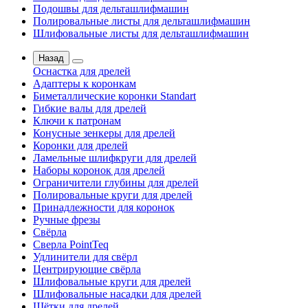
Подошвы для дельташлифмашин
Полировальные листы для дельташлифмашин
Шлифовальные листы для дельташлифмашин
Назад
Оснастка для дрелей
Адаптеры к коронкам
Биметаллические коронки Standart
Гибкие валы для дрелей
Ключи к патронам
Конусные зенкеры для дрелей
Коронки для дрелей
Ламельные шлифкруги для дрелей
Наборы коронок для дрелей
Ограничители глубины для дрелей
Полировальные круги для дрелей
Принадлежности для коронок
Ручные фрезы
Свёрла
Сверла PointTeq
Удлинители для свёрл
Центрирующие свёрла
Шлифовальные круги для дрелей
Шлифовальные насадки для дрелей
Щётки для дрелей