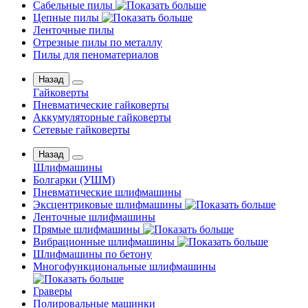
Сабельные пилы
Цепные пилы
Ленточные пилы
Отрезные пилы по металлу
Пилы для пеноматериалов
Назад
Гайковерты
Пневматические гайковерты
Аккумуляторные гайковерты
Сетевые гайковерты
Назад
Шлифмашины
Бoлгаpки (УШM)
Пневматические шлифмашины
Эксцентриковые шлифмашины
Ленточные шлифмашины
Прямые шлифмашины
Вибрационные шлифмашины
Шлифмашины по бетону
Многофункциональные шлифмашины
Граверы
Полировальные машинки