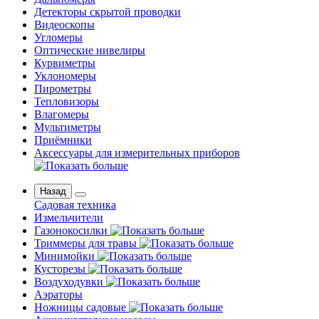
Детекторы скрытой проводки
Видеоскопы
Угломеры
Оптические нивелиры
Курвиметры
Уклономеры
Пирометры
Тепловизоры
Влагомеры
Мультиметры
Приёмники
Аксессуары для измерительных приборов
Назад
Садовая техника
Измельчители
Газонокосилки
Триммеры для травы
Минимойки
Кусторезы
Воздуходувки
Аэраторы
Ножницы садовые