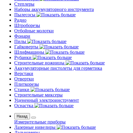
Степлеры
Наборы аккумуляторного инструмента
Пылесосы
Радио
Штроборезы
Отбойные молотки
Фонари
Пилы
Гайковерты
Шлифмашины
Рубанки
Строительные ножницы
Аккумуляторные пистолеты для герметика
Верстаки
Отвертки
Плиткорезы
Станки
Строительные миксеры
Уцененный электроинструмент
Оснастка
Назад
Измерительные приборы
Лазерные нивелиры
Дальномеры