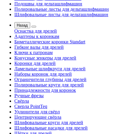
Подошвы для дельташлифмашин
Полировальные листы для дельташлифмашин
Шлифовальные листы для дельташлифмашин
Назад
Оснастка для дрелей
Адаптеры к коронкам
Биметаллические коронки Standart
Гибкие валы для дрелей
Ключи к патронам
Конусные зенкеры для дрелей
Коронки для дрелей
Ламельные шлифкруги для дрелей
Наборы коронок для дрелей
Ограничители глубины для дрелей
Полировальные круги для дрелей
Принадлежности для коронок
Ручные фрезы
Свёрла
Сверла PointTeq
Удлинители для свёрл
Центрирующие свёрла
Шлифовальные круги для дрелей
Шлифовальные насадки для дрелей
Щётки для дрелей