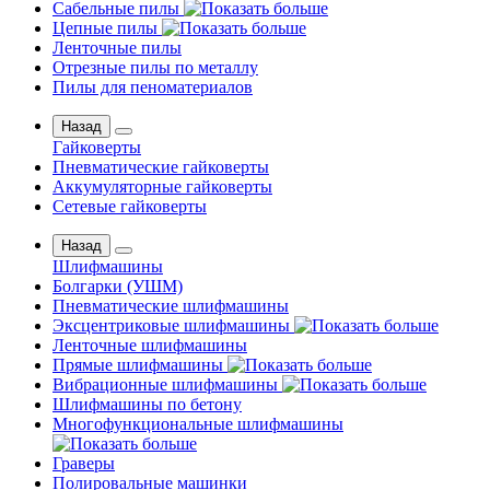
Сабельные пилы
Цепные пилы
Ленточные пилы
Отрезные пилы по металлу
Пилы для пеноматериалов
Назад
Гайковерты
Пневматические гайковерты
Аккумуляторные гайковерты
Сетевые гайковерты
Назад
Шлифмашины
Бoлгаpки (УШM)
Пневматические шлифмашины
Эксцентриковые шлифмашины
Ленточные шлифмашины
Прямые шлифмашины
Вибрационные шлифмашины
Шлифмашины по бетону
Многофункциональные шлифмашины
Граверы
Полировальные машинки