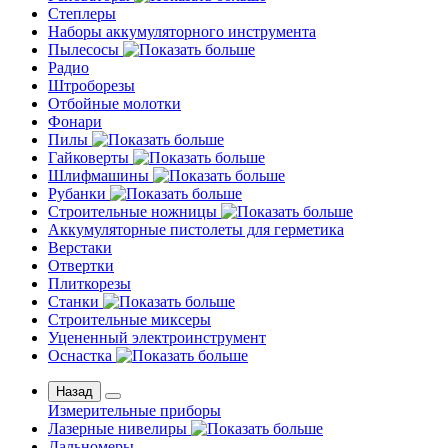
Степлеры
Наборы аккумуляторного инструмента
Пылесосы
Радио
Штроборезы
Отбойные молотки
Фонари
Пилы
Гайковерты
Шлифмашины
Рубанки
Строительные ножницы
Аккумуляторные пистолеты для герметика
Верстаки
Отвертки
Плиткорезы
Станки
Строительные миксеры
Уцененный электроинструмент
Оснастка
Назад
Измерительные приборы
Лазерные нивелиры
Дальномеры