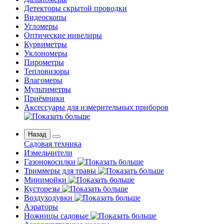
Детекторы скрытой проводки
Видеоскопы
Угломеры
Оптические нивелиры
Курвиметры
Уклономеры
Пирометры
Тепловизоры
Влагомеры
Мультиметры
Приёмники
Аксессуары для измерительных приборов
Назад
Садовая техника
Измельчители
Газонокосилки
Триммеры для травы
Минимойки
Кусторезы
Воздуходувки
Аэраторы
Ножницы садовые