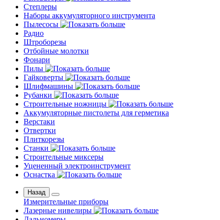
Степлеры
Наборы аккумуляторного инструмента
Пылесосы
Радио
Штроборезы
Отбойные молотки
Фонари
Пилы
Гайковерты
Шлифмашины
Рубанки
Строительные ножницы
Аккумуляторные пистолеты для герметика
Верстаки
Отвертки
Плиткорезы
Станки
Строительные миксеры
Уцененный электроинструмент
Оснастка
Назад
Измерительные приборы
Лазерные нивелиры
Дальномеры