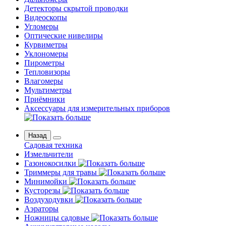
Детекторы скрытой проводки
Видеоскопы
Угломеры
Оптические нивелиры
Курвиметры
Уклономеры
Пирометры
Тепловизоры
Влагомеры
Мультиметры
Приёмники
Аксессуары для измерительных приборов
Назад
Садовая техника
Измельчители
Газонокосилки
Триммеры для травы
Минимойки
Кусторезы
Воздуходувки
Аэраторы
Ножницы садовые