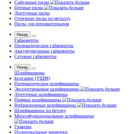
Сабельные пилы
Цепные пилы
Ленточные пилы
Отрезные пилы по металлу
Пилы для пеноматериалов
Назад
Гайковерты
Пневматические гайковерты
Аккумуляторные гайковерты
Сетевые гайковерты
Назад
Шлифмашины
Бoлгаpки (УШM)
Пневматические шлифмашины
Эксцентриковые шлифмашины
Ленточные шлифмашины
Прямые шлифмашины
Вибрационные шлифмашины
Шлифмашины по бетону
Многофункциональные шлифмашины
Граверы
Полировальные машинки