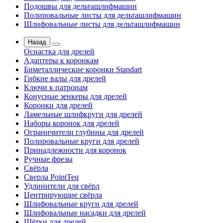
Подошвы для дельташлифмашин
Полировальные листы для дельташлифмашин
Шлифовальные листы для дельташлифмашин
Назад
Оснастка для дрелей
Адаптеры к коронкам
Биметаллические коронки Standart
Гибкие валы для дрелей
Ключи к патронам
Конусные зенкеры для дрелей
Коронки для дрелей
Ламельные шлифкруги для дрелей
Наборы коронок для дрелей
Ограничители глубины для дрелей
Полировальные круги для дрелей
Принадлежности для коронок
Ручные фрезы
Свёрла
Сверла PointTeq
Удлинители для свёрл
Центрирующие свёрла
Шлифовальные круги для дрелей
Шлифовальные насадки для дрелей
Щётки для дрелей