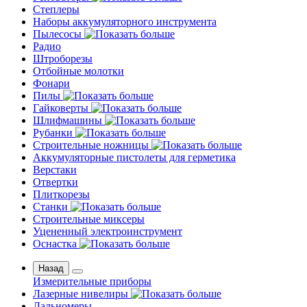
Степлеры
Наборы аккумуляторного инструмента
Пылесосы
Радио
Штроборезы
Отбойные молотки
Фонари
Пилы
Гайковерты
Шлифмашины
Рубанки
Строительные ножницы
Аккумуляторные пистолеты для герметика
Верстаки
Отвертки
Плиткорезы
Станки
Строительные миксеры
Уцененный электроинструмент
Оснастка
Назад
Измерительные приборы
Лазерные нивелиры
Дальномеры