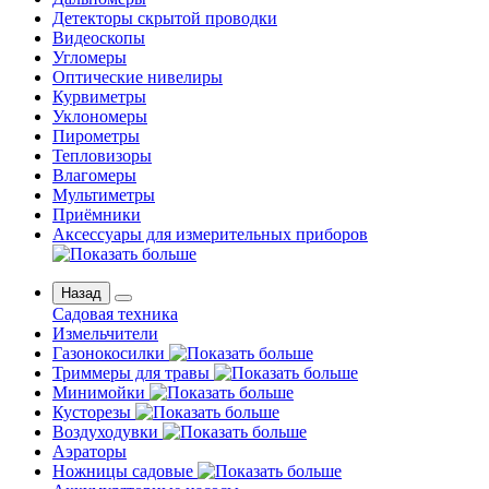
Детекторы скрытой проводки
Видеоскопы
Угломеры
Оптические нивелиры
Курвиметры
Уклономеры
Пирометры
Тепловизоры
Влагомеры
Мультиметры
Приёмники
Аксессуары для измерительных приборов
Назад
Садовая техника
Измельчители
Газонокосилки
Триммеры для травы
Минимойки
Кусторезы
Воздуходувки
Аэраторы
Ножницы садовые