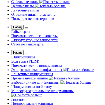
Сабельные пилы
Цепные пилы
Ленточные пилы
Отрезные пилы по металлу
Пилы для пеноматериалов
Назад
Гайковерты
Пневматические гайковерты
Аккумуляторные гайковерты
Сетевые гайковерты
Назад
Шлифмашины
Бoлгаpки (УШM)
Пневматические шлифмашины
Эксцентриковые шлифмашины
Ленточные шлифмашины
Прямые шлифмашины
Вибрационные шлифмашины
Шлифмашины по бетону
Многофункциональные шлифмашины
Граверы
Полировальные машинки