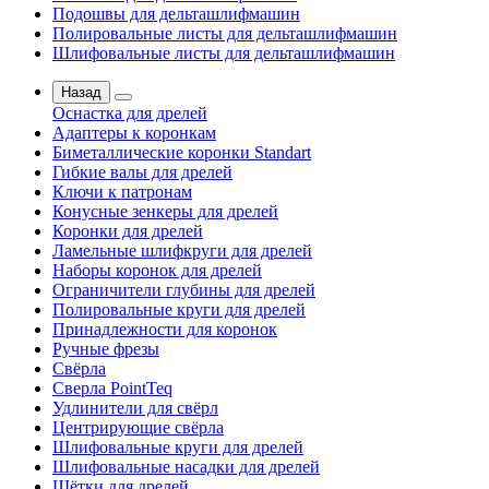
Подошвы для дельташлифмашин
Полировальные листы для дельташлифмашин
Шлифовальные листы для дельташлифмашин
Назад
Оснастка для дрелей
Адаптеры к коронкам
Биметаллические коронки Standart
Гибкие валы для дрелей
Ключи к патронам
Конусные зенкеры для дрелей
Коронки для дрелей
Ламельные шлифкруги для дрелей
Наборы коронок для дрелей
Ограничители глубины для дрелей
Полировальные круги для дрелей
Принадлежности для коронок
Ручные фрезы
Свёрла
Сверла PointTeq
Удлинители для свёрл
Центрирующие свёрла
Шлифовальные круги для дрелей
Шлифовальные насадки для дрелей
Щётки для дрелей