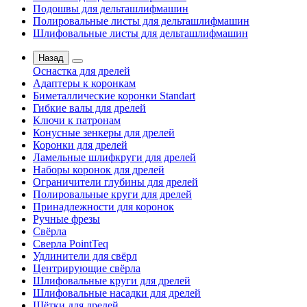
Подошвы для дельташлифмашин
Полировальные листы для дельташлифмашин
Шлифовальные листы для дельташлифмашин
Назад
Оснастка для дрелей
Адаптеры к коронкам
Биметаллические коронки Standart
Гибкие валы для дрелей
Ключи к патронам
Конусные зенкеры для дрелей
Коронки для дрелей
Ламельные шлифкруги для дрелей
Наборы коронок для дрелей
Ограничители глубины для дрелей
Полировальные круги для дрелей
Принадлежности для коронок
Ручные фрезы
Свёрла
Сверла PointTeq
Удлинители для свёрл
Центрирующие свёрла
Шлифовальные круги для дрелей
Шлифовальные насадки для дрелей
Щётки для дрелей