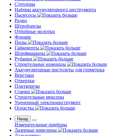
Степлеры
Наборы аккумуляторного инструмента
Пылесосы
Радио
Штроборезы
Отбойные молотки
Фонари
Пилы
Гайковерты
Шлифмашины
Рубанки
Строительные ножницы
Аккумуляторные пистолеты для герметика
Верстаки
Отвертки
Плиткорезы
Станки
Строительные миксеры
Уцененный электроинструмент
Оснастка
Назад
Измерительные приборы
Лазерные нивелиры
Дальномеры