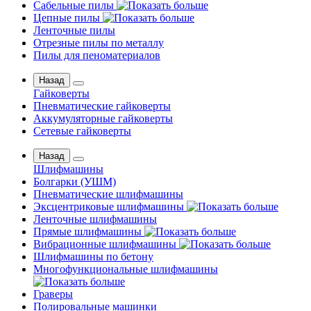
Сабельные пилы
Цепные пилы
Ленточные пилы
Отрезные пилы по металлу
Пилы для пеноматериалов
Назад
Гайковерты
Пневматические гайковерты
Аккумуляторные гайковерты
Сетевые гайковерты
Назад
Шлифмашины
Бoлгаpки (УШM)
Пневматические шлифмашины
Эксцентриковые шлифмашины
Ленточные шлифмашины
Прямые шлифмашины
Вибрационные шлифмашины
Шлифмашины по бетону
Многофункциональные шлифмашины
Граверы
Полировальные машинки