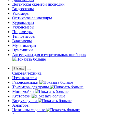
Детекторы скрытой проводки
Видеоскопы
Угломеры
Оптические нивелиры
Курвиметры
Уклономеры
Пирометры
Тепловизоры
Влагомеры
Мультиметры
Приёмники
Аксессуары для измерительных приборов
Назад
Садовая техника
Измельчители
Газонокосилки
Триммеры для травы
Минимойки
Кусторезы
Воздуходувки
Аэраторы
Ножницы садовые